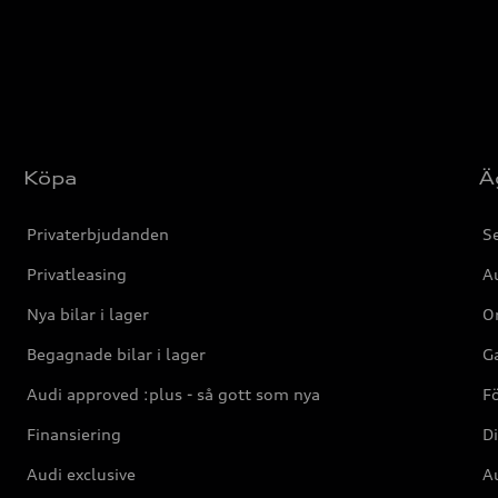
Köpa
Ä
Privaterbjudanden
Se
Privatleasing
Au
Nya bilar i lager
Or
Begagnade bilar i lager
Ga
Audi approved :plus - så gott som nya
F
Finansiering
Di
Audi exclusive
Au