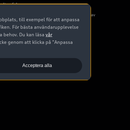
nliga frågor
/3G nätet stängs ned - Hur påverkas min bil av
bplats, till exempel för att anpassa
etta?
afiken. För bästa användarupplevelse
na behov. Du kan läsa
vår
ycke genom att klicka på "Anpassa
Acceptera alla