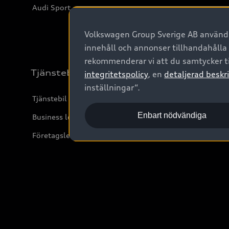
Audi Sport
Volkswagen Group Sverige AB använder
innehåll och annonser tillhandahålla
rekommenderar vi att du samtycker ti
Tjänstebil
integritetspolicy
, en
detaljerad beskri
inställningar“.
Tjänstebil
Enbart nödvändiga
Business lease online
Företagsleasing