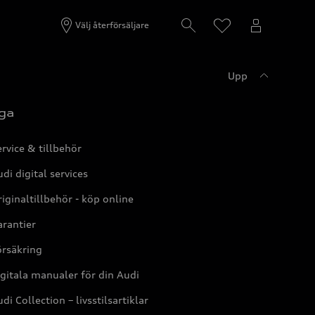
Välj återförsäljare
Upp
ga
rvice & tillbehör
di digital services
iginaltillbehör - köp online
rantier
örsäkring
gitala manualer för din Audi
di Collection – livsstilsartiklar