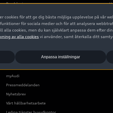
Provkörning
Va
2G
 cookies för att ge dig bästa möjliga upplevelse på vår web
d
 funktioner för sociala medier och för att analysera webbtr
ll alla cookies, men du kan självklart anpassa dem efter di
Om Audi Sverige
vning av alla cookies
vi använder, samt återkalla ditt samt
Kontakta oss
Anpassa inställningar
Boka Service online
Audi Återförsäljare/-serviceverkstad
myAudi
Pressmeddelanden
Nyhetsbrev
Vårt hållbarhetsarbete
Lediga tjänster huvudkontor