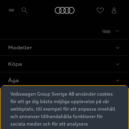
Meny
Upp
Välj återförsäljare
Modeller
Köpa
Alla modeller
Elbilar
Äga
Privaterbjudanden
Laddhybrider
Volkswagen Group Sverige AB använder cookies
Privatleasing
Tjänstebil
Service & tillbehör
A6 modellerna
för att ge dig bästa möjliga upplevelse på vår
Nya bilar i lager
webbplats, till exempel för att anpassa innehåll
Audi digital services
SUV
Om Audi Sverige
Tjänstebil
och annonser tillhandahålla funktioner för
Begagnade bilar i lager
Originaltillbehör - köp online
sociala medier och för att analysera
Avant
Business lease online
Audi approved :plus - så gott som nya