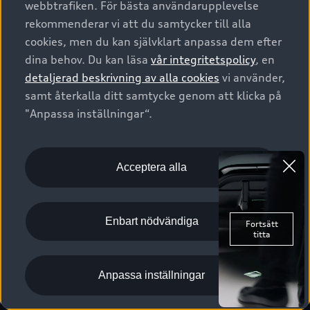
webbtrafiken. För bästa användarupplevelse
Kontakta oss
Garantier
Sportback
Företagsleasing
rekommenderar vi att du samtycker till alla
Finansiering
Boka Service online
Försäkring
cookies, men du kan självklart anpassa dem efter
Audi Sport
Audi exclusive
dina behov. Du kan läsa
vår integritetspolicy
, en
Audi Återförsäljare/-serviceverkstad
Digitala manualer för din Audi
© 2026 AUDI SVERIGE. All Rights Reserved.
detaljerad beskrivning av alla cookies
vi använder,
Provkörning
myAudi
Audi Collection – livsstilsartiklar
samt återkalla ditt samtycke genom att klicka på
Utgivare
Juridiskt
Juridiskt Audi AG
"Anpassa inställningar“.
Pressmeddelanden
Juridiskt Audi Digital Giveaway
Vanliga frågor
Tillgänglighetsredogörelse
Cookies
Nyhetsbrev
2G/3G nätet stängs ned - Hur påverkas min bil av detta?
Anpassa inställningar för cookies
Acceptera alla
Vårt hållbarhetsarbete
Visselblåsarkanaler
Lediga tjänster huvudkontor
Enbart nödvändiga
Lediga tjänster hos Audi Återförsäljare
Kommentar till mediauppgifter om dataläcka
Anpassa inställningar