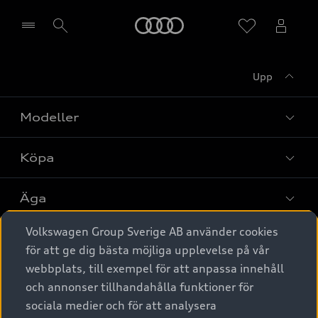
Meny
Upp
Välj återförsäljare
Modeller
Köpa
Alla modeller
Elbilar
Äga
Privaterbjudanden
Laddhybrider
Volkswagen Group Sverige AB använder cookies
Privatleasing
Tjänstebil
Service & tillbehör
A6 modellerna
för att ge dig bästa möjliga upplevelse på vår
Nya bilar i lager
webbplats, till exempel för att anpassa innehåll
Audi digital services
SUV
Om Audi Sverige
Tjänstebil
och annonser tillhandahålla funktioner för
Begagnade bilar i lager
Originaltillbehör - köp online
sociala medier och för att analysera
Avant
Business lease online
Audi approved :plus - så gott som nya