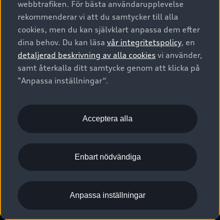
webbtrafiken. För bästa användarupplevelse
Kontakta oss
Garantier
Sportback
Företagsleasing
rekommenderar vi att du samtycker till alla
Finansiering
Boka Service online
Försäkring
cookies, men du kan självklart anpassa dem efter
Audi Sport
Audi exclusive
dina behov. Du kan läsa
vår integritetspolicy
, en
Audi Återförsäljare/-serviceverkstad
Digitala manualer för din Audi
© 2026 AUDI SVERIGE. All Rights Reserved.
detaljerad beskrivning av alla cookies
vi använder,
Provkörning
myAudi
Audi Collection – livsstilsartiklar
samt återkalla ditt samtycke genom att klicka på
Utgivare
Juridiskt
Juridiskt Audi AG
"Anpassa inställningar“.
Pressmeddelanden
Juridiskt Audi Digital Giveaway
Vanliga frågor
Tillgänglighetsredogörelse
Cookies
Nyhetsbrev
2G/3G nätet stängs ned - Hur påverkas min bil av detta?
Anpassa inställningar för cookies
Acceptera alla
Vårt hållbarhetsarbete
Visselblåsarkanaler
Lediga tjänster huvudkontor
Enbart nödvändiga
Lediga tjänster hos Audi Återförsäljare
Kommentar till mediauppgifter om dataläcka
Anpassa inställningar