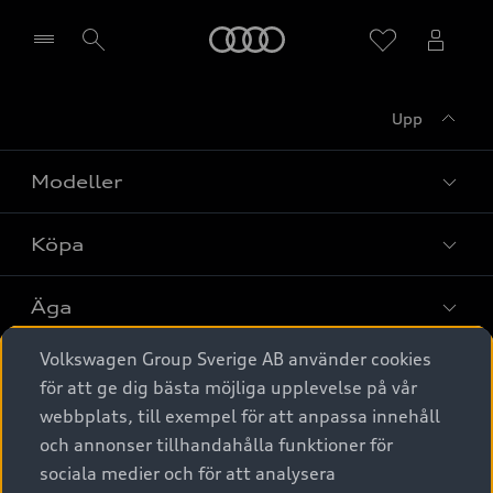
Meny
Upp
Välj återförsäljare
Modeller
Köpa
Alla modeller
Elbilar
Äga
Privaterbjudanden
Laddhybrider
Volkswagen Group Sverige AB använder cookies
Privatleasing
Tjänstebil
Service & tillbehör
A6 modellerna
för att ge dig bästa möjliga upplevelse på vår
Nya bilar i lager
webbplats, till exempel för att anpassa innehåll
Audi digital services
SUV
Om Audi Sverige
Tjänstebil
och annonser tillhandahålla funktioner för
Begagnade bilar i lager
Originaltillbehör - köp online
sociala medier och för att analysera
Avant
Business lease online
Audi approved :plus - så gott som nya