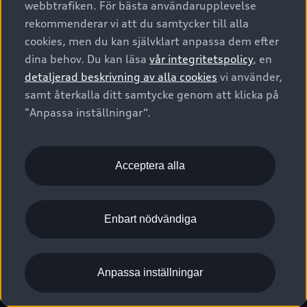
webbtrafiken. För bästa användarupplevelse
Kontakta oss
Garantier
Sportback
Företagsleasing
rekommenderar vi att du samtycker till alla
Finansiering
Boka Service online
Försäkring
cookies, men du kan självklart anpassa dem efter
Audi Sport
Audi exclusive
dina behov. Du kan läsa
vår integritetspolicy
, en
Audi Återförsäljare/-serviceverkstad
Digitala manualer för din Audi
© 2026 AUDI SVERIGE. All Rights Reserved.
detaljerad beskrivning av alla cookies
vi använder,
Provkörning
myAudi
Audi Collection – livsstilsartiklar
samt återkalla ditt samtycke genom att klicka på
Utgivare
Juridiskt
Juridiskt Audi AG
"Anpassa inställningar“.
Pressmeddelanden
Juridiskt Audi Digital Giveaway
Vanliga frågor
Tillgänglighetsredogörelse
Cookies
Nyhetsbrev
2G/3G nätet stängs ned - Hur påverkas min bil av detta?
Anpassa inställningar för cookies
Acceptera alla
Vårt hållbarhetsarbete
Visselblåsarkanaler
Lediga tjänster huvudkontor
Enbart nödvändiga
Lediga tjänster hos Audi Återförsäljare
Kommentar till mediauppgifter om dataläcka
Anpassa inställningar