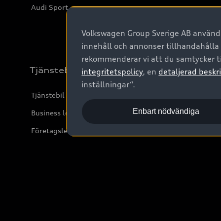
Audi Sport
Volkswagen Group Sverige AB använder
innehåll och annonser tillhandahålla
rekommenderar vi att du samtycker ti
Tjänstebil
integritetspolicy
, en
detaljerad beskri
inställningar“.
Tjänstebil
Enbart nödvändiga
Business lease online
Företagsleasing