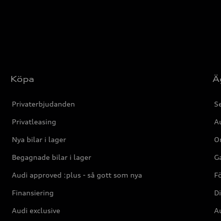
Köpa
Ä
Privaterbjudanden
Se
Privatleasing
Au
Nya bilar i lager
Or
Begagnade bilar i lager
Ga
Audi approved :plus - så gott som nya
F
Finansiering
Di
Audi exclusive
Au