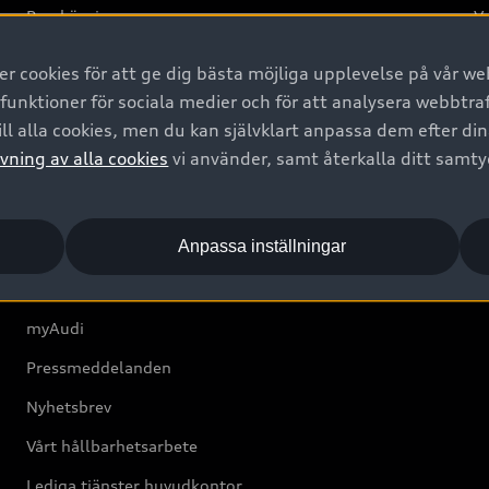
Provkörning
Va
2G
 cookies för att ge dig bästa möjliga upplevelse på vår web
d
 funktioner för sociala medier och för att analysera webbtr
ll alla cookies, men du kan självklart anpassa dem efter di
Om Audi Sverige
vning av alla cookies
vi använder, samt återkalla ditt samt
Kontakta oss
Anpassa inställningar
Boka Service online
Audi Återförsäljare/-serviceverkstad
myAudi
Pressmeddelanden
Nyhetsbrev
Vårt hållbarhetsarbete
Lediga tjänster huvudkontor