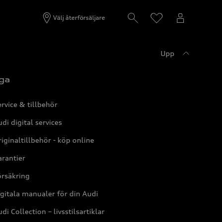
Välj återförsäljare
Upp
ga
rvice & tillbehör
di digital services
iginaltillbehör - köp online
rantier
örsäkring
gitala manualer för din Audi
di Collection – livsstilsartiklar