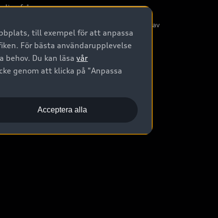
nliga frågor
/3G nätet stängs ned - Hur påverkas min bil av
bplats, till exempel för att anpassa
etta?
afiken. För bästa användarupplevelse
na behov. Du kan läsa
vår
ycke genom att klicka på "Anpassa
Acceptera alla