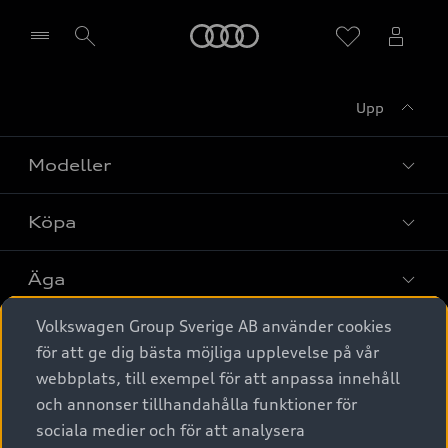
Meny
Upp
Välj återförsäljare
Modeller
Köpa
Alla modeller
Elbilar
Äga
Privaterbjudanden
Laddhybrider
Volkswagen Group Sverige AB använder cookies
Privatleasing
Tjänstebil
Service & tillbehör
A6 modellerna
för att ge dig bästa möjliga upplevelse på vår
Nya bilar i lager
webbplats, till exempel för att anpassa innehåll
Audi digital services
SUV
Om Audi Sverige
Tjänstebil
och annonser tillhandahålla funktioner för
Begagnade bilar i lager
Originaltillbehör - köp online
sociala medier och för att analysera
Avant
Business lease online
Audi approved :plus - så gott som nya