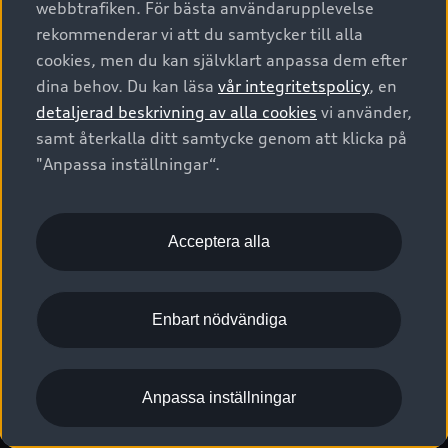
webbtrafiken. För bästa användarupplevelse
Kontakta oss
Garantier
Sportback
Företagsleasing
rekommenderar vi att du samtycker till alla
Finansiering
Boka Service online
Försäkring
cookies, men du kan självklart anpassa dem efter
Audi Sport
Audi exclusive
dina behov. Du kan läsa
vår integritetspolicy
, en
Audi Återförsäljare/-serviceverkstad
Digitala manualer för din Audi
© 2026 AUDI SVERIGE. All Rights Reserved.
detaljerad beskrivning av alla cookies
vi använder,
Provkörning
myAudi
Audi Collection – livsstilsartiklar
samt återkalla ditt samtycke genom att klicka på
Utgivare
Juridiskt
Juridiskt Audi AG
"Anpassa inställningar“.
Pressmeddelanden
Juridiskt Audi Digital Giveaway
Vanliga frågor
Tillgänglighetsredogörelse
Cookies
Nyhetsbrev
2G/3G nätet stängs ned - Hur påverkas min bil av detta?
Anpassa inställningar för cookies
Acceptera alla
Vårt hållbarhetsarbete
Visselblåsarkanaler
Lediga tjänster huvudkontor
Enbart nödvändiga
Lediga tjänster hos Audi Återförsäljare
Kommentar till mediauppgifter om dataläcka
Anpassa inställningar