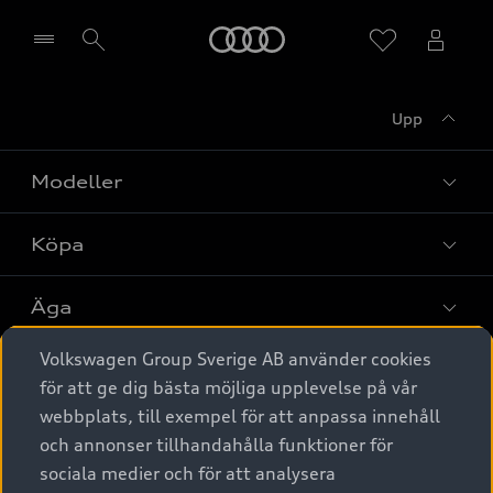
Meny
Upp
Välj återförsäljare
Modeller
Köpa
Alla modeller
Elbilar
Äga
Privaterbjudanden
Laddhybrider
Volkswagen Group Sverige AB använder cookies
Privatleasing
Tjänstebil
Service & tillbehör
A6 modellerna
för att ge dig bästa möjliga upplevelse på vår
Nya bilar i lager
webbplats, till exempel för att anpassa innehåll
Audi digital services
SUV
Om Audi Sverige
Tjänstebil
och annonser tillhandahålla funktioner för
Begagnade bilar i lager
Originaltillbehör - köp online
sociala medier och för att analysera
Avant
Business lease online
Audi approved :plus - så gott som nya