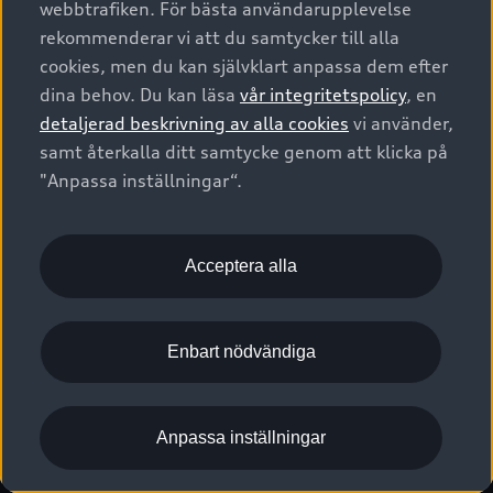
webbtrafiken. För bästa användarupplevelse
Kontakta oss
Garantier
Sportback
Företagsleasing
rekommenderar vi att du samtycker till alla
Finansiering
Boka Service online
Försäkring
cookies, men du kan självklart anpassa dem efter
Audi Sport
Audi exclusive
dina behov. Du kan läsa
vår integritetspolicy
, en
Audi Återförsäljare/-serviceverkstad
Digitala manualer för din Audi
© 2026 AUDI SVERIGE. All Rights Reserved.
detaljerad beskrivning av alla cookies
vi använder,
Provkörning
myAudi
Audi Collection – livsstilsartiklar
samt återkalla ditt samtycke genom att klicka på
Utgivare
Juridiskt
Juridiskt Audi AG
"Anpassa inställningar“.
Pressmeddelanden
Juridiskt Audi Digital Giveaway
Vanliga frågor
Tillgänglighetsredogörelse
Cookies
Nyhetsbrev
2G/3G nätet stängs ned - Hur påverkas min bil av detta?
Anpassa inställningar för cookies
Acceptera alla
Vårt hållbarhetsarbete
Visselblåsarkanaler
Lediga tjänster huvudkontor
Enbart nödvändiga
Lediga tjänster hos Audi Återförsäljare
Kommentar till mediauppgifter om dataläcka
Anpassa inställningar