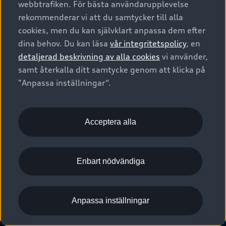
webbtrafiken. För bästa användarupplevelse
Kontakta oss
Garantier
Sportback
Företagsleasing
rekommenderar vi att du samtycker till alla
Finansiering
Boka Service online
Försäkring
cookies, men du kan självklart anpassa dem efter
Audi Sport
Audi exclusive
dina behov. Du kan läsa
vår integritetspolicy
, en
Audi Återförsäljare/-serviceverkstad
Digitala manualer för din Audi
© 2026 AUDI SVERIGE. All Rights Reserved.
detaljerad beskrivning av alla cookies
vi använder,
Provkörning
myAudi
Audi Collection – livsstilsartiklar
samt återkalla ditt samtycke genom att klicka på
Utgivare
Juridiskt
Juridiskt Audi AG
"Anpassa inställningar“.
Pressmeddelanden
Juridiskt Audi Digital Giveaway
Vanliga frågor
Tillgänglighetsredogörelse
Cookies
Nyhetsbrev
2G/3G nätet stängs ned - Hur påverkas min bil av detta?
Anpassa inställningar för cookies
Acceptera alla
Vårt hållbarhetsarbete
Visselblåsarkanaler
Lediga tjänster huvudkontor
Enbart nödvändiga
Lediga tjänster hos Audi Återförsäljare
Kommentar till mediauppgifter om dataläcka
Anpassa inställningar