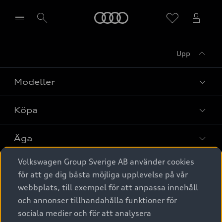
Meny
Upp
Välj återförsäljare
Modeller
Köpa
Alla modeller
Elbilar
Äga
Privaterbjudanden
Laddhybrider
Volkswagen Group Sverige AB använder cookies
Privatleasing
Tjänstebil
Service & tillbehör
A6 modellerna
för att ge dig bästa möjliga upplevelse på vår
Nya bilar i lager
webbplats, till exempel för att anpassa innehåll
Audi digital services
SUV
Om Audi Sverige
Tjänstebil
och annonser tillhandahålla funktioner för
Begagnade bilar i lager
Originaltillbehör - köp online
sociala medier och för att analysera
Avant
Business lease online
Audi approved :plus - så gott som nya