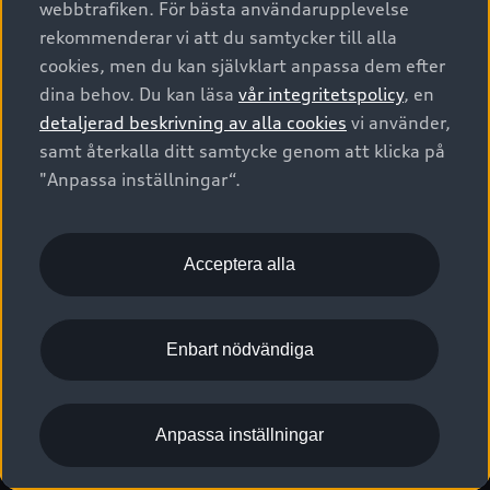
webbtrafiken. För bästa användarupplevelse
Kontakta oss
Garantier
Sportback
Företagsleasing
rekommenderar vi att du samtycker till alla
Finansiering
Boka Service online
Försäkring
cookies, men du kan självklart anpassa dem efter
Audi Sport
Audi exclusive
dina behov. Du kan läsa
vår integritetspolicy
, en
Audi Återförsäljare/-serviceverkstad
Digitala manualer för din Audi
© 2026 AUDI SVERIGE. All Rights Reserved.
detaljerad beskrivning av alla cookies
vi använder,
Provkörning
myAudi
Audi Collection – livsstilsartiklar
samt återkalla ditt samtycke genom att klicka på
Utgivare
Juridiskt
Juridiskt Audi AG
"Anpassa inställningar“.
Pressmeddelanden
Juridiskt Audi Digital Giveaway
Vanliga frågor
Tillgänglighetsredogörelse
Cookies
Nyhetsbrev
2G/3G nätet stängs ned - Hur påverkas min bil av detta?
Anpassa inställningar för cookies
Acceptera alla
Vårt hållbarhetsarbete
Visselblåsarkanaler
Lediga tjänster huvudkontor
Enbart nödvändiga
Lediga tjänster hos Audi Återförsäljare
Kommentar till mediauppgifter om dataläcka
Anpassa inställningar