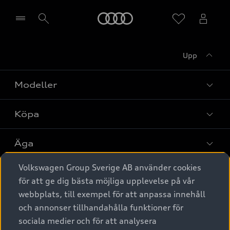
Meny
Upp
Välj återförsäljare
Modeller
Köpa
Alla modeller
Elbilar
Äga
Privaterbjudanden
Laddhybrider
Volkswagen Group Sverige AB använder cookies
Privatleasing
Tjänstebil
Service & tillbehör
A6 modellerna
för att ge dig bästa möjliga upplevelse på vår
Nya bilar i lager
webbplats, till exempel för att anpassa innehåll
Audi digital services
SUV
Om Audi Sverige
Tjänstebil
och annonser tillhandahålla funktioner för
Begagnade bilar i lager
Originaltillbehör - köp online
sociala medier och för att analysera
Avant
Business lease online
Audi approved :plus - så gott som nya