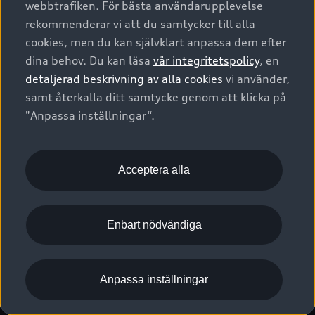
webbtrafiken. För bästa användarupplevelse
Kontakta oss
Garantier
Sportback
Företagsleasing
rekommenderar vi att du samtycker till alla
Finansiering
Boka Service online
Försäkring
cookies, men du kan självklart anpassa dem efter
Audi Sport
Audi exclusive
dina behov. Du kan läsa
vår integritetspolicy
, en
Audi Återförsäljare/-serviceverkstad
Digitala manualer för din Audi
© 2026 AUDI SVERIGE. All Rights Reserved.
detaljerad beskrivning av alla cookies
vi använder,
Provkörning
myAudi
Audi Collection – livsstilsartiklar
samt återkalla ditt samtycke genom att klicka på
Utgivare
Juridiskt
Juridiskt Audi AG
"Anpassa inställningar“.
Pressmeddelanden
Juridiskt Audi Digital Giveaway
Vanliga frågor
Tillgänglighetsredogörelse
Cookies
Nyhetsbrev
2G/3G nätet stängs ned - Hur påverkas min bil av detta?
Anpassa inställningar för cookies
Acceptera alla
Vårt hållbarhetsarbete
Visselblåsarkanaler
Lediga tjänster huvudkontor
Enbart nödvändiga
Lediga tjänster hos Audi Återförsäljare
Kommentar till mediauppgifter om dataläcka
Anpassa inställningar