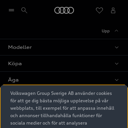
Meny
Upp
Välj återförsäljare
Modeller
Köpa
Alla modeller
Elbilar
Äga
Privaterbjudanden
Laddhybrider
Volkswagen Group Sverige AB använder cookies
Privatleasing
Tjänstebil
Service & tillbehör
A6 modellerna
för att ge dig bästa möjliga upplevelse på vår
Nya bilar i lager
webbplats, till exempel för att anpassa innehåll
Audi digital services
SUV
Om Audi Sverige
Tjänstebil
och annonser tillhandahålla funktioner för
Begagnade bilar i lager
Originaltillbehör - köp online
sociala medier och för att analysera
Avant
Business lease online
Audi approved :plus - så gott som nya