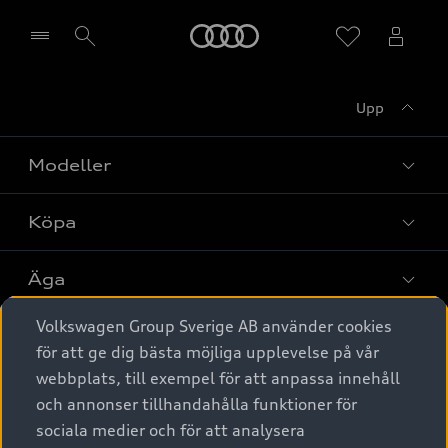
Meny
Upp
Välj återförsäljare
Modeller
Köpa
Alla modeller
Elbilar
Äga
Privaterbjudanden
Laddhybrider
Volkswagen Group Sverige AB använder cookies
Privatleasing
Tjänstebil
Service & tillbehör
A6 modellerna
för att ge dig bästa möjliga upplevelse på vår
Nya bilar i lager
webbplats, till exempel för att anpassa innehåll
Audi digital services
SUV
Om Audi Sverige
Tjänstebil
och annonser tillhandahålla funktioner för
Begagnade bilar i lager
Originaltillbehör - köp online
sociala medier och för att analysera
Avant
Business lease online
Audi approved :plus - så gott som nya