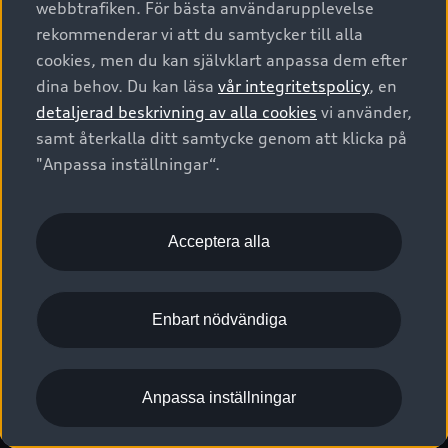
webbtrafiken. För bästa användarupplevelse
Kontakta oss
Garantier
Sportback
Företagsleasing
rekommenderar vi att du samtycker till alla
Finansiering
Boka Service online
Försäkring
cookies, men du kan självklart anpassa dem efter
Audi Sport
Audi exclusive
dina behov. Du kan läsa
vår integritetspolicy
, en
Audi Återförsäljare/-serviceverkstad
Digitala manualer för din Audi
© 2026 AUDI SVERIGE. All Rights Reserved.
detaljerad beskrivning av alla cookies
vi använder,
Provkörning
myAudi
Audi Collection – livsstilsartiklar
samt återkalla ditt samtycke genom att klicka på
Utgivare
Juridiskt
Juridiskt Audi AG
"Anpassa inställningar“.
Pressmeddelanden
Juridiskt Audi Digital Giveaway
Vanliga frågor
Tillgänglighetsredogörelse
Cookies
Nyhetsbrev
2G/3G nätet stängs ned - Hur påverkas min bil av detta?
Anpassa inställningar för cookies
Acceptera alla
Vårt hållbarhetsarbete
Visselblåsarkanaler
Lediga tjänster huvudkontor
Enbart nödvändiga
Lediga tjänster hos Audi Återförsäljare
Kommentar till mediauppgifter om dataläcka
Anpassa inställningar