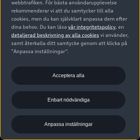
webbtrafiken. För bästa användarupplevelse
Kontakta oss
Garantier
Sportback
Företagsleasing
rekommenderar vi att du samtycker till alla
Finansiering
Boka Service online
Försäkring
cookies, men du kan självklart anpassa dem efter
Audi Sport
Audi exclusive
dina behov. Du kan läsa
vår integritetspolicy
, en
Audi Återförsäljare/-serviceverkstad
Digitala manualer för din Audi
© 2026 AUDI SVERIGE. All Rights Reserved.
detaljerad beskrivning av alla cookies
vi använder,
Provkörning
myAudi
Audi Collection – livsstilsartiklar
samt återkalla ditt samtycke genom att klicka på
Utgivare
Juridiskt
Juridiskt Audi AG
"Anpassa inställningar“.
Pressmeddelanden
Juridiskt Audi Digital Giveaway
Vanliga frågor
Tillgänglighetsredogörelse
Cookies
Nyhetsbrev
2G/3G nätet stängs ned - Hur påverkas min bil av detta?
Anpassa inställningar för cookies
Acceptera alla
Vårt hållbarhetsarbete
Visselblåsarkanaler
Lediga tjänster huvudkontor
Enbart nödvändiga
Lediga tjänster hos Audi Återförsäljare
Kommentar till mediauppgifter om dataläcka
Anpassa inställningar