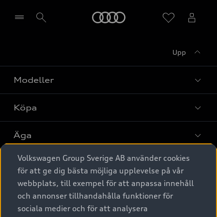
Meny
Upp
Välj återförsäljare
Modeller
Köpa
Alla modeller
Elbilar
Äga
Privaterbjudanden
Laddhybrider
Volkswagen Group Sverige AB använder cookies
Privatleasing
Tjänstebil
Service & tillbehör
A6 modellerna
för att ge dig bästa möjliga upplevelse på vår
Nya bilar i lager
webbplats, till exempel för att anpassa innehåll
Audi digital services
SUV
Om Audi Sverige
Tjänstebil
och annonser tillhandahålla funktioner för
Begagnade bilar i lager
Originaltillbehör - köp online
sociala medier och för att analysera
Avant
Business lease online
Audi approved :plus - så gott som nya