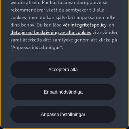
webbtrafiken. För bästa användarupplevelse
Kontakta oss
Garantier
Sportback
Företagsleasing
rekommenderar vi att du samtycker till alla
Finansiering
Boka Service online
Försäkring
cookies, men du kan självklart anpassa dem efter
Audi Sport
Audi exclusive
dina behov. Du kan läsa
vår integritetspolicy
, en
Audi Återförsäljare/-serviceverkstad
Digitala manualer för din Audi
© 2026 AUDI SVERIGE. All Rights Reserved.
detaljerad beskrivning av alla cookies
vi använder,
Provkörning
myAudi
Audi Collection – livsstilsartiklar
samt återkalla ditt samtycke genom att klicka på
Utgivare
Juridiskt
Juridiskt Audi AG
"Anpassa inställningar“.
Pressmeddelanden
Juridiskt Audi Digital Giveaway
Vanliga frågor
Tillgänglighetsredogörelse
Cookies
Nyhetsbrev
2G/3G nätet stängs ned - Hur påverkas min bil av detta?
Anpassa inställningar för cookies
Acceptera alla
Vårt hållbarhetsarbete
Visselblåsarkanaler
Lediga tjänster huvudkontor
Enbart nödvändiga
Lediga tjänster hos Audi Återförsäljare
Kommentar till mediauppgifter om dataläcka
Anpassa inställningar