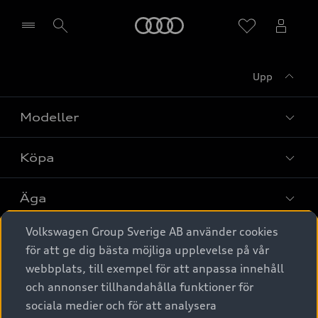
Meny
Upp
Välj återförsäljare
Modeller
Köpa
Alla modeller
Elbilar
Äga
Privaterbjudanden
Laddhybrider
Volkswagen Group Sverige AB använder cookies
Privatleasing
Tjänstebil
Service & tillbehör
A6 modellerna
för att ge dig bästa möjliga upplevelse på vår
Nya bilar i lager
webbplats, till exempel för att anpassa innehåll
Audi digital services
SUV
Om Audi Sverige
Tjänstebil
och annonser tillhandahålla funktioner för
Begagnade bilar i lager
Originaltillbehör - köp online
sociala medier och för att analysera
Avant
Business lease online
Audi approved :plus - så gott som nya