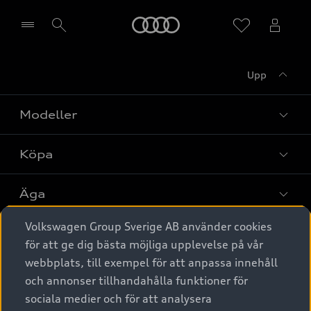
Meny
Upp
Välj återförsäljare
Modeller
Köpa
Alla modeller
Elbilar
Äga
Privaterbjudanden
Laddhybrider
Volkswagen Group Sverige AB använder cookies
Privatleasing
Tjänstebil
Service & tillbehör
A6 modellerna
för att ge dig bästa möjliga upplevelse på vår
Nya bilar i lager
webbplats, till exempel för att anpassa innehåll
Audi digital services
SUV
Om Audi Sverige
Tjänstebil
och annonser tillhandahålla funktioner för
Begagnade bilar i lager
Originaltillbehör - köp online
sociala medier och för att analysera
Avant
Business lease online
Audi approved :plus - så gott som nya