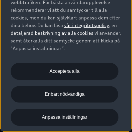
webbtrafiken. För bästa användarupplevelse
Kontakta oss
Garantier
Sportback
Företagsleasing
rekommenderar vi att du samtycker till alla
Finansiering
Boka Service online
Försäkring
cookies, men du kan självklart anpassa dem efter
Audi Sport
Audi exclusive
dina behov. Du kan läsa
vår integritetspolicy
, en
Audi Återförsäljare/-serviceverkstad
Digitala manualer för din Audi
© 2026 AUDI SVERIGE. All Rights Reserved.
detaljerad beskrivning av alla cookies
vi använder,
Provkörning
myAudi
Audi Collection – livsstilsartiklar
samt återkalla ditt samtycke genom att klicka på
Utgivare
Juridiskt
Juridiskt Audi AG
"Anpassa inställningar“.
Pressmeddelanden
Juridiskt Audi Digital Giveaway
Vanliga frågor
Tillgänglighetsredogörelse
Cookies
Nyhetsbrev
2G/3G nätet stängs ned - Hur påverkas min bil av detta?
Anpassa inställningar för cookies
Acceptera alla
Vårt hållbarhetsarbete
Visselblåsarkanaler
Lediga tjänster huvudkontor
Enbart nödvändiga
Lediga tjänster hos Audi Återförsäljare
Kommentar till mediauppgifter om dataläcka
Anpassa inställningar