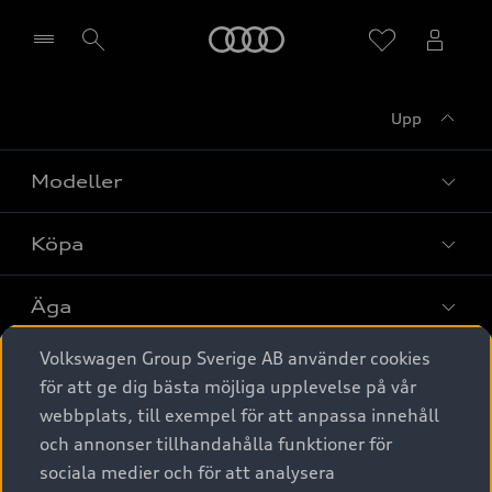
Meny
Upp
Välj återförsäljare
Modeller
Köpa
Alla modeller
Elbilar
Äga
Privaterbjudanden
Laddhybrider
Volkswagen Group Sverige AB använder cookies
Privatleasing
Tjänstebil
Service & tillbehör
A6 modellerna
för att ge dig bästa möjliga upplevelse på vår
Nya bilar i lager
webbplats, till exempel för att anpassa innehåll
Audi digital services
SUV
Om Audi Sverige
Tjänstebil
och annonser tillhandahålla funktioner för
Begagnade bilar i lager
Originaltillbehör - köp online
sociala medier och för att analysera
Avant
Business lease online
Audi approved :plus - så gott som nya