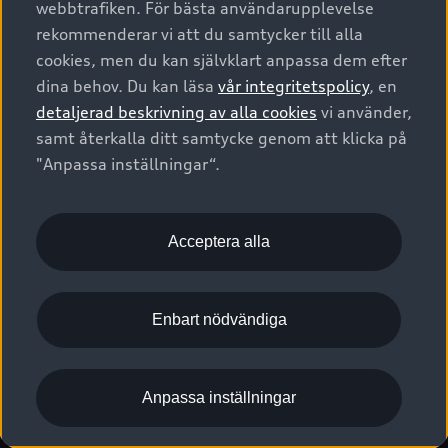
webbtrafiken. För bästa användarupplevelse
Kontakta oss
Garantier
Sportback
Företagsleasing
rekommenderar vi att du samtycker till alla
Finansiering
Boka Service online
Försäkring
cookies, men du kan självklart anpassa dem efter
Audi Sport
Audi exclusive
dina behov. Du kan läsa
vår integritetspolicy
, en
Audi Återförsäljare/-serviceverkstad
Digitala manualer för din Audi
© 2026 AUDI SVERIGE. All Rights Reserved.
detaljerad beskrivning av alla cookies
vi använder,
Provkörning
myAudi
Audi Collection – livsstilsartiklar
samt återkalla ditt samtycke genom att klicka på
Utgivare
Juridiskt
Juridiskt Audi AG
"Anpassa inställningar“.
Pressmeddelanden
Juridiskt Audi Digital Giveaway
Vanliga frågor
Tillgänglighetsredogörelse
Cookies
Nyhetsbrev
2G/3G nätet stängs ned - Hur påverkas min bil av detta?
Anpassa inställningar för cookies
Acceptera alla
Vårt hållbarhetsarbete
Visselblåsarkanaler
Lediga tjänster huvudkontor
Enbart nödvändiga
Lediga tjänster hos Audi Återförsäljare
Kommentar till mediauppgifter om dataläcka
Anpassa inställningar