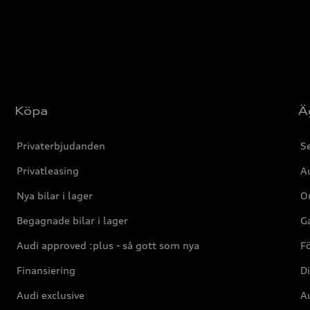
Köpa
Ä
Privaterbjudanden
Se
Privatleasing
Au
Nya bilar i lager
Or
Begagnade bilar i lager
Ga
Audi approved :plus - så gott som nya
F
Finansiering
Di
Audi exclusive
Au