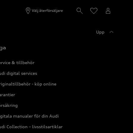
Välj återförsäljare
Upp
ga
rvice & tillbehör
di digital services
iginaltillbehör - köp online
rantier
örsäkring
gitala manualer för din Audi
di Collection – livsstilsartiklar