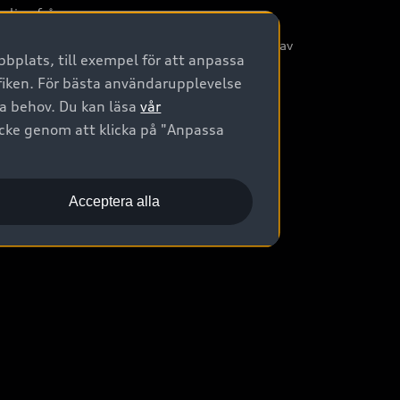
nliga frågor
/3G nätet stängs ned - Hur påverkas min bil av
bplats, till exempel för att anpassa
etta?
afiken. För bästa användarupplevelse
na behov. Du kan läsa
vår
ycke genom att klicka på "Anpassa
Acceptera alla