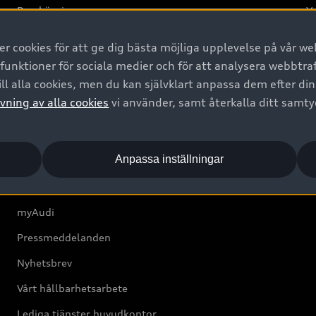
Provkörning
Va
2G
 cookies för att ge dig bästa möjliga upplevelse på vår web
d
 funktioner för sociala medier och för att analysera webbtr
ll alla cookies, men du kan självklart anpassa dem efter di
Om Audi Sverige
vning av alla cookies
vi använder, samt återkalla ditt samt
Kontakta oss
Anpassa inställningar
Boka Service online
Audi Återförsäljare/-serviceverkstad
myAudi
Pressmeddelanden
Nyhetsbrev
Vårt hållbarhetsarbete
Lediga tjänster huvudkontor