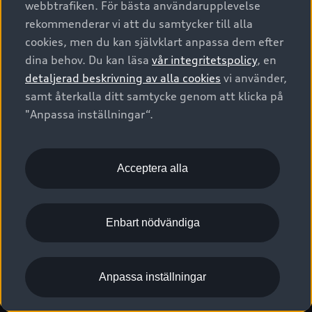
webbtrafiken. För bästa användarupplevelse
Kontakta oss
Garantier
Sportback
Företagsleasing
rekommenderar vi att du samtycker till alla
Finansiering
Boka Service online
Försäkring
cookies, men du kan självklart anpassa dem efter
Audi Sport
Audi exclusive
dina behov. Du kan läsa
vår integritetspolicy
, en
Audi Återförsäljare/-serviceverkstad
Digitala manualer för din Audi
© 2026 AUDI SVERIGE. All Rights Reserved.
detaljerad beskrivning av alla cookies
vi använder,
Provkörning
myAudi
Audi Collection – livsstilsartiklar
samt återkalla ditt samtycke genom att klicka på
Utgivare
Juridiskt
Juridiskt Audi AG
"Anpassa inställningar“.
Pressmeddelanden
Juridiskt Audi Digital Giveaway
Vanliga frågor
Tillgänglighetsredogörelse
Cookies
Nyhetsbrev
2G/3G nätet stängs ned - Hur påverkas min bil av detta?
Anpassa inställningar för cookies
Acceptera alla
Vårt hållbarhetsarbete
Visselblåsarkanaler
Lediga tjänster huvudkontor
Enbart nödvändiga
Lediga tjänster hos Audi Återförsäljare
Kommentar till mediauppgifter om dataläcka
Anpassa inställningar