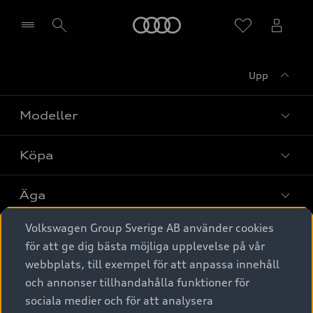
Meny
Upp
Välj återförsäljare
Modeller
Köpa
Alla modeller
Elbilar
Äga
Privaterbjudanden
Laddhybrider
Volkswagen Group Sverige AB använder cookies
Privatleasing
Tjänstebil
Service & tillbehör
A6 modellerna
för att ge dig bästa möjliga upplevelse på vår
Nya bilar i lager
webbplats, till exempel för att anpassa innehåll
Audi digital services
SUV
Om Audi Sverige
Tjänstebil
och annonser tillhandahålla funktioner för
Begagnade bilar i lager
Originaltillbehör - köp online
sociala medier och för att analysera
Avant
Business lease online
Audi approved :plus - så gott som nya