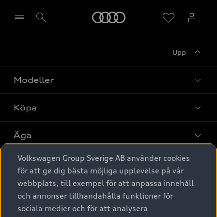
Meny
Upp
Välj återförsäljare
Modeller
Köpa
Alla modeller
Elbilar
Äga
Privaterbjudanden
Laddhybrider
Volkswagen Group Sverige AB använder cookies
Privatleasing
Tjänstebil
Service & tillbehör
A6 modellerna
för att ge dig bästa möjliga upplevelse på vår
Nya bilar i lager
webbplats, till exempel för att anpassa innehåll
Audi digital services
SUV
Om Audi Sverige
Tjänstebil
och annonser tillhandahålla funktioner för
Begagnade bilar i lager
Originaltillbehör - köp online
sociala medier och för att analysera
Avant
Business lease online
Audi approved :plus - så gott som nya