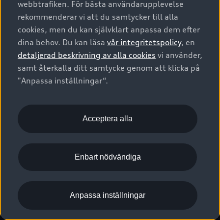
webbtrafiken. För bästa användarupplevelse
Kontakta oss
Garantier
Sportback
Företagsleasing
rekommenderar vi att du samtycker till alla
Finansiering
Boka Service online
Försäkring
cookies, men du kan självklart anpassa dem efter
Audi Sport
Audi exclusive
dina behov. Du kan läsa
vår integritetspolicy
, en
Audi Återförsäljare/-serviceverkstad
Digitala manualer för din Audi
© 2026 AUDI SVERIGE. All Rights Reserved.
detaljerad beskrivning av alla cookies
vi använder,
Provkörning
myAudi
Audi Collection – livsstilsartiklar
samt återkalla ditt samtycke genom att klicka på
Utgivare
Juridiskt
Juridiskt Audi AG
"Anpassa inställningar“.
Pressmeddelanden
Juridiskt Audi Digital Giveaway
Vanliga frågor
Tillgänglighetsredogörelse
Cookies
Nyhetsbrev
2G/3G nätet stängs ned - Hur påverkas min bil av detta?
Anpassa inställningar för cookies
Acceptera alla
Vårt hållbarhetsarbete
Visselblåsarkanaler
Lediga tjänster huvudkontor
Enbart nödvändiga
Lediga tjänster hos Audi Återförsäljare
Kommentar till mediauppgifter om dataläcka
Anpassa inställningar