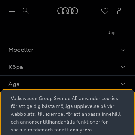
Meny
Upp
Välj återförsäljare
Modeller
Köpa
Alla modeller
Elbilar
Äga
Privaterbjudanden
Laddhybrider
Volkswagen Group Sverige AB använder cookies
Privatleasing
Tjänstebil
Service & tillbehör
A6 modellerna
för att ge dig bästa möjliga upplevelse på vår
Nya bilar i lager
webbplats, till exempel för att anpassa innehåll
Audi digital services
SUV
Om Audi Sverige
Tjänstebil
och annonser tillhandahålla funktioner för
Begagnade bilar i lager
Originaltillbehör - köp online
sociala medier och för att analysera
Avant
Business lease online
Audi approved :plus - så gott som nya