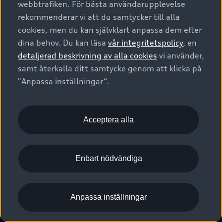
webbtrafiken. För bästa användarupplevelse
Kontakta oss
Garantier
Sportback
Företagsleasing
rekommenderar vi att du samtycker till alla
Finansiering
Boka Service online
Försäkring
cookies, men du kan självklart anpassa dem efter
Audi Sport
Audi exclusive
dina behov. Du kan läsa
vår integritetspolicy
, en
Audi Återförsäljare/-serviceverkstad
Digitala manualer för din Audi
© 2026 AUDI SVERIGE. All Rights Reserved.
detaljerad beskrivning av alla cookies
vi använder,
Provkörning
myAudi
Audi Collection – livsstilsartiklar
samt återkalla ditt samtycke genom att klicka på
Utgivare
Juridiskt
Juridiskt Audi AG
"Anpassa inställningar“.
Pressmeddelanden
Juridiskt Audi Digital Giveaway
Vanliga frågor
Tillgänglighetsredogörelse
Cookies
Nyhetsbrev
2G/3G nätet stängs ned - Hur påverkas min bil av detta?
Anpassa inställningar för cookies
Acceptera alla
Vårt hållbarhetsarbete
Visselblåsarkanaler
Lediga tjänster huvudkontor
Enbart nödvändiga
Lediga tjänster hos Audi Återförsäljare
Kommentar till mediauppgifter om dataläcka
Anpassa inställningar