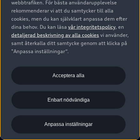
webbtrafiken. För bästa användarupplevelse
Kontakta oss
Garantier
Sportback
Företagsleasing
rekommenderar vi att du samtycker till alla
Finansiering
Boka Service online
Försäkring
cookies, men du kan självklart anpassa dem efter
Audi Sport
Audi exclusive
dina behov. Du kan läsa
vår integritetspolicy
, en
Audi Återförsäljare/-serviceverkstad
Digitala manualer för din Audi
© 2026 AUDI SVERIGE. All Rights Reserved.
detaljerad beskrivning av alla cookies
vi använder,
Provkörning
myAudi
Audi Collection – livsstilsartiklar
samt återkalla ditt samtycke genom att klicka på
Utgivare
Juridiskt
Juridiskt Audi AG
"Anpassa inställningar“.
Pressmeddelanden
Juridiskt Audi Digital Giveaway
Vanliga frågor
Tillgänglighetsredogörelse
Cookies
Nyhetsbrev
2G/3G nätet stängs ned - Hur påverkas min bil av detta?
Anpassa inställningar för cookies
Acceptera alla
Vårt hållbarhetsarbete
Visselblåsarkanaler
Lediga tjänster huvudkontor
Enbart nödvändiga
Lediga tjänster hos Audi Återförsäljare
Kommentar till mediauppgifter om dataläcka
Anpassa inställningar