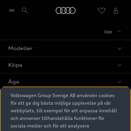
Meny
Upp
Välj återförsäljare
Modeller
Köpa
Alla modeller
Elbilar
Äga
Privaterbjudanden
Laddhybrider
Volkswagen Group Sverige AB använder cookies
Privatleasing
Tjänstebil
Service & tillbehör
A6 modellerna
för att ge dig bästa möjliga upplevelse på vår
Nya bilar i lager
webbplats, till exempel för att anpassa innehåll
Audi digital services
SUV
Om Audi Sverige
Tjänstebil
och annonser tillhandahålla funktioner för
Begagnade bilar i lager
Originaltillbehör - köp online
sociala medier och för att analysera
Avant
Business lease online
Audi approved :plus - så gott som nya