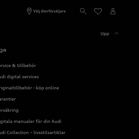
Välj återförsäljare
Upp
ga
rvice & tillbehör
di digital services
iginaltillbehör - köp online
rantier
örsäkring
gitala manualer för din Audi
di Collection – livsstilsartiklar