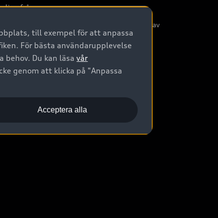
nliga frågor
/3G nätet stängs ned - Hur påverkas min bil av
bplats, till exempel för att anpassa
etta?
afiken. För bästa användarupplevelse
na behov. Du kan läsa
vår
ycke genom att klicka på "Anpassa
Acceptera alla