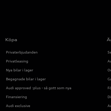
Köpa
Ä
Privaterbjudanden
Se
Privatleasing
Au
Nya bilar i lager
Or
Begagnade bilar i lager
Ga
Audi approved :plus - så gott som nya
F
Finansiering
Di
Audi exclusive
Au