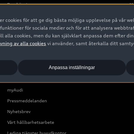
Provkörning
Va
2G
 cookies för att ge dig bästa möjliga upplevelse på vår web
d
 funktioner för sociala medier och för att analysera webbtr
ll alla cookies, men du kan självklart anpassa dem efter di
Om Audi Sverige
vning av alla cookies
vi använder, samt återkalla ditt samt
Kontakta oss
Anpassa inställningar
Boka Service online
Audi Återförsäljare/-serviceverkstad
myAudi
Pressmeddelanden
Nyhetsbrev
Vårt hållbarhetsarbete
Lediga tjänster huvudkontor