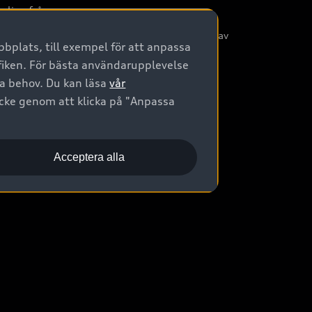
nliga frågor
/3G nätet stängs ned - Hur påverkas min bil av
bplats, till exempel för att anpassa
etta?
afiken. För bästa användarupplevelse
na behov. Du kan läsa
vår
ycke genom att klicka på "Anpassa
Acceptera alla