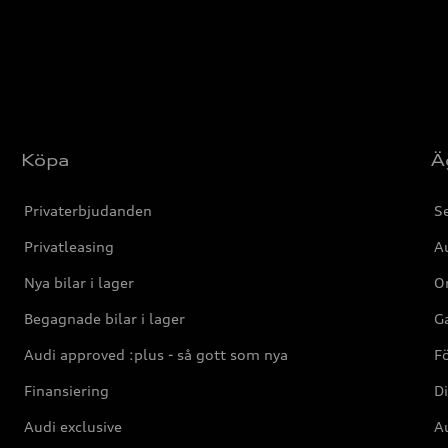
Köpa
Ä
Privaterbjudanden
Se
Privatleasing
Au
Nya bilar i lager
Or
Begagnade bilar i lager
Ga
Audi approved :plus - så gott som nya
F
Finansiering
Di
Audi exclusive
Au