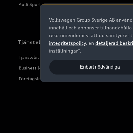
Audi Sport
Volkswagen Group Sverige AB använder
innehåll och annonser tillhandahålla
rekommenderar vi att du samtycker ti
Tjänstebil
integritetspolicy
, en
detaljerad beskri
inställningar“.
Tjänstebil
Enbart nödvändiga
Business lease online
Företagsleasing