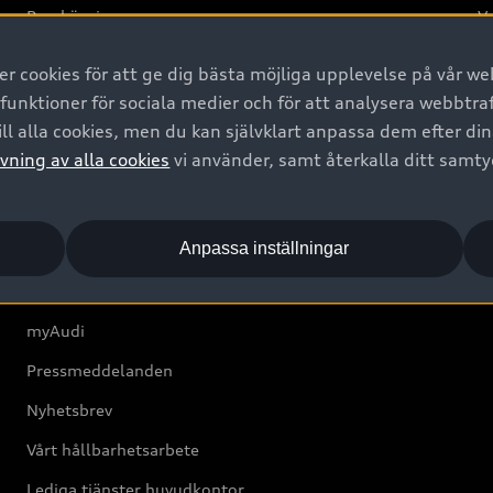
Provkörning
Va
2G
 cookies för att ge dig bästa möjliga upplevelse på vår web
d
 funktioner för sociala medier och för att analysera webbtr
ll alla cookies, men du kan självklart anpassa dem efter di
Om Audi Sverige
vning av alla cookies
vi använder, samt återkalla ditt samt
Kontakta oss
Anpassa inställningar
Boka Service online
Audi Återförsäljare/-serviceverkstad
myAudi
Pressmeddelanden
Nyhetsbrev
Vårt hållbarhetsarbete
Lediga tjänster huvudkontor