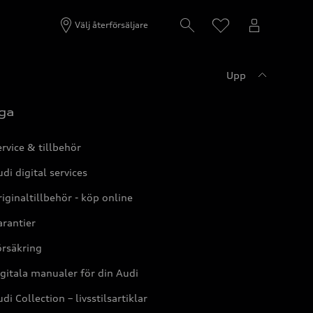
Välj återförsäljare
Upp
ga
rvice & tillbehör
di digital services
iginaltillbehör - köp online
rantier
örsäkring
gitala manualer för din Audi
di Collection – livsstilsartiklar