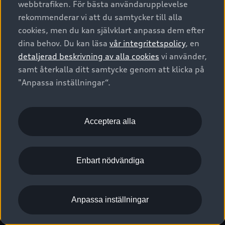
webbtrafiken. För bästa användarupplevelse
Kontakta oss
Garantier
Sportback
Företagsleasing
rekommenderar vi att du samtycker till alla
Finansiering
Boka Service online
Försäkring
cookies, men du kan självklart anpassa dem efter
Audi Sport
Audi exclusive
dina behov. Du kan läsa
vår integritetspolicy
, en
Audi Återförsäljare/-serviceverkstad
Digitala manualer för din Audi
© 2026 AUDI SVERIGE. All Rights Reserved.
detaljerad beskrivning av alla cookies
vi använder,
Provkörning
myAudi
Audi Collection – livsstilsartiklar
samt återkalla ditt samtycke genom att klicka på
Utgivare
Juridiskt
Juridiskt Audi AG
"Anpassa inställningar“.
Pressmeddelanden
Juridiskt Audi Digital Giveaway
Vanliga frågor
Tillgänglighetsredogörelse
Cookies
Nyhetsbrev
2G/3G nätet stängs ned - Hur påverkas min bil av detta?
Anpassa inställningar för cookies
Acceptera alla
Vårt hållbarhetsarbete
Visselblåsarkanaler
Lediga tjänster huvudkontor
Enbart nödvändiga
Lediga tjänster hos Audi Återförsäljare
Kommentar till mediauppgifter om dataläcka
Anpassa inställningar