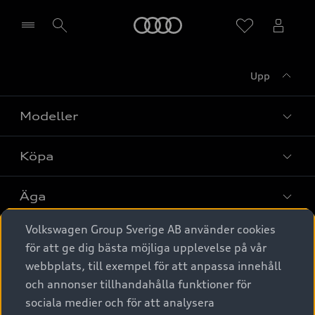
Meny
Upp
Välj återförsäljare
Modeller
Köpa
Alla modeller
Elbilar
Äga
Privaterbjudanden
Laddhybrider
Volkswagen Group Sverige AB använder cookies
Privatleasing
Tjänstebil
Service & tillbehör
A6 modellerna
för att ge dig bästa möjliga upplevelse på vår
Nya bilar i lager
webbplats, till exempel för att anpassa innehåll
Audi digital services
SUV
Om Audi Sverige
Tjänstebil
och annonser tillhandahålla funktioner för
Begagnade bilar i lager
Originaltillbehör - köp online
sociala medier och för att analysera
Avant
Business lease online
Audi approved :plus - så gott som nya