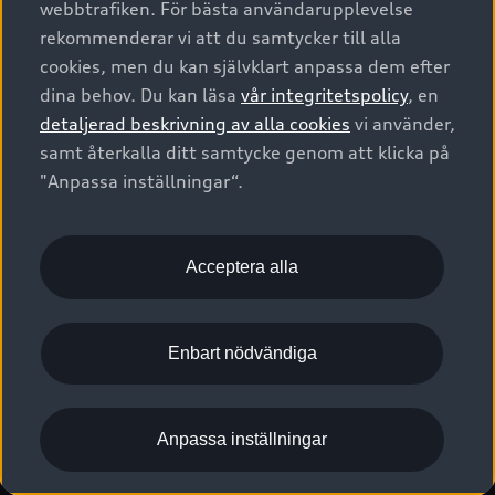
webbtrafiken. För bästa användarupplevelse
Kontakta oss
Garantier
Sportback
Företagsleasing
rekommenderar vi att du samtycker till alla
Finansiering
Boka Service online
Försäkring
cookies, men du kan självklart anpassa dem efter
Audi Sport
Audi exclusive
dina behov. Du kan läsa
vår integritetspolicy
, en
Audi Återförsäljare/-serviceverkstad
Digitala manualer för din Audi
© 2026 AUDI SVERIGE. All Rights Reserved.
detaljerad beskrivning av alla cookies
vi använder,
Provkörning
myAudi
Audi Collection – livsstilsartiklar
samt återkalla ditt samtycke genom att klicka på
Utgivare
Juridiskt
Juridiskt Audi AG
"Anpassa inställningar“.
Pressmeddelanden
Juridiskt Audi Digital Giveaway
Vanliga frågor
Tillgänglighetsredogörelse
Cookies
Nyhetsbrev
2G/3G nätet stängs ned - Hur påverkas min bil av detta?
Anpassa inställningar för cookies
Acceptera alla
Vårt hållbarhetsarbete
Visselblåsarkanaler
Lediga tjänster huvudkontor
Enbart nödvändiga
Lediga tjänster hos Audi Återförsäljare
Kommentar till mediauppgifter om dataläcka
Anpassa inställningar