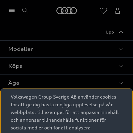
Meny
Upp
Välj återförsäljare
Modeller
Köpa
Alla modeller
Elbilar
Äga
Privaterbjudanden
Laddhybrider
Volkswagen Group Sverige AB använder cookies
Privatleasing
Tjänstebil
Service & tillbehör
A6 modellerna
för att ge dig bästa möjliga upplevelse på vår
Nya bilar i lager
webbplats, till exempel för att anpassa innehåll
Audi digital services
SUV
Om Audi Sverige
Tjänstebil
och annonser tillhandahålla funktioner för
Begagnade bilar i lager
Originaltillbehör - köp online
sociala medier och för att analysera
Avant
Business lease online
Audi approved :plus - så gott som nya