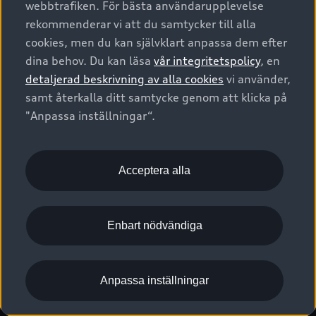
webbtrafiken. För bästa användarupplevelse
Kontakta oss
Garantier
Sportback
Företagsleasing
rekommenderar vi att du samtycker till alla
Finansiering
Boka Service online
Försäkring
cookies, men du kan självklart anpassa dem efter
Audi Sport
Audi exclusive
dina behov. Du kan läsa
vår integritetspolicy
, en
Audi Återförsäljare/-serviceverkstad
Digitala manualer för din Audi
© 2026 AUDI SVERIGE. All Rights Reserved.
detaljerad beskrivning av alla cookies
vi använder,
Provkörning
myAudi
Audi Collection – livsstilsartiklar
samt återkalla ditt samtycke genom att klicka på
Utgivare
Juridiskt
Juridiskt Audi AG
"Anpassa inställningar“.
Pressmeddelanden
Juridiskt Audi Digital Giveaway
Vanliga frågor
Tillgänglighetsredogörelse
Cookies
Nyhetsbrev
2G/3G nätet stängs ned - Hur påverkas min bil av detta?
Anpassa inställningar för cookies
Acceptera alla
Vårt hållbarhetsarbete
Visselblåsarkanaler
Lediga tjänster huvudkontor
Enbart nödvändiga
Lediga tjänster hos Audi Återförsäljare
Kommentar till mediauppgifter om dataläcka
Anpassa inställningar