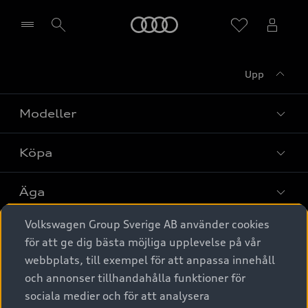
Meny
Upp
Välj återförsäljare
Modeller
Köpa
Alla modeller
Elbilar
Äga
Privaterbjudanden
Laddhybrider
Volkswagen Group Sverige AB använder cookies
Privatleasing
Tjänstebil
Service & tillbehör
A6 modellerna
för att ge dig bästa möjliga upplevelse på vår
Nya bilar i lager
webbplats, till exempel för att anpassa innehåll
Audi digital services
SUV
Om Audi Sverige
Tjänstebil
och annonser tillhandahålla funktioner för
Begagnade bilar i lager
Originaltillbehör - köp online
sociala medier och för att analysera
Avant
Business lease online
Audi approved :plus - så gott som nya