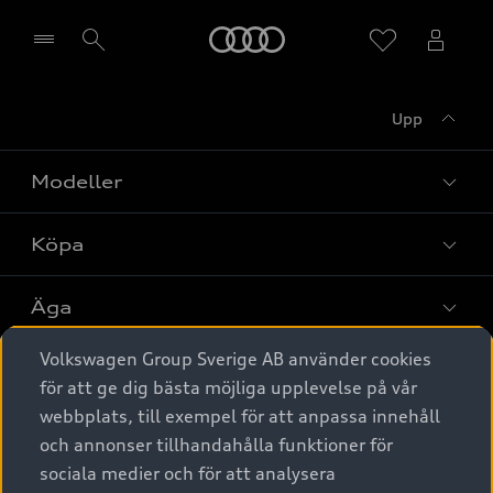
Meny
Upp
Välj återförsäljare
Modeller
Köpa
Alla modeller
Elbilar
Äga
Privaterbjudanden
Laddhybrider
Volkswagen Group Sverige AB använder cookies
Privatleasing
Tjänstebil
Service & tillbehör
A6 modellerna
för att ge dig bästa möjliga upplevelse på vår
Nya bilar i lager
webbplats, till exempel för att anpassa innehåll
Audi digital services
SUV
Om Audi Sverige
Tjänstebil
och annonser tillhandahålla funktioner för
Begagnade bilar i lager
Originaltillbehör - köp online
sociala medier och för att analysera
Avant
Business lease online
Audi approved :plus - så gott som nya