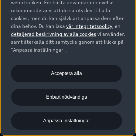
webbtrafiken. För bästa användarupplevelse
Kontakta oss
Garantier
Sportback
Företagsleasing
rekommenderar vi att du samtycker till alla
Finansiering
Boka Service online
Försäkring
cookies, men du kan självklart anpassa dem efter
Audi Sport
Audi exclusive
dina behov. Du kan läsa
vår integritetspolicy
, en
Audi Återförsäljare/-serviceverkstad
Digitala manualer för din Audi
© 2026 AUDI SVERIGE. All Rights Reserved.
detaljerad beskrivning av alla cookies
vi använder,
Provkörning
myAudi
Audi Collection – livsstilsartiklar
samt återkalla ditt samtycke genom att klicka på
Utgivare
Juridiskt
Juridiskt Audi AG
"Anpassa inställningar“.
Pressmeddelanden
Juridiskt Audi Digital Giveaway
Vanliga frågor
Tillgänglighetsredogörelse
Cookies
Nyhetsbrev
2G/3G nätet stängs ned - Hur påverkas min bil av detta?
Anpassa inställningar för cookies
Acceptera alla
Vårt hållbarhetsarbete
Visselblåsarkanaler
Lediga tjänster huvudkontor
Enbart nödvändiga
Lediga tjänster hos Audi Återförsäljare
Kommentar till mediauppgifter om dataläcka
Anpassa inställningar