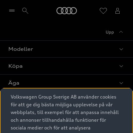
Meny
Upp
Välj återförsäljare
Modeller
Köpa
Alla modeller
Elbilar
Äga
Privaterbjudanden
Laddhybrider
Volkswagen Group Sverige AB använder cookies
Privatleasing
Tjänstebil
Service & tillbehör
A6 modellerna
för att ge dig bästa möjliga upplevelse på vår
Nya bilar i lager
webbplats, till exempel för att anpassa innehåll
Audi digital services
SUV
Om Audi Sverige
Tjänstebil
och annonser tillhandahålla funktioner för
Begagnade bilar i lager
Originaltillbehör - köp online
sociala medier och för att analysera
Avant
Business lease online
Audi approved :plus - så gott som nya