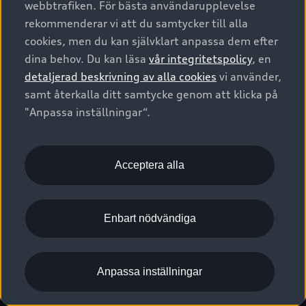
webbtrafiken. För bästa användarupplevelse
Kontakta oss
Garantier
Sportback
Företagsleasing
rekommenderar vi att du samtycker till alla
Finansiering
Boka Service online
Försäkring
cookies, men du kan självklart anpassa dem efter
Audi Sport
Audi exclusive
dina behov. Du kan läsa
vår integritetspolicy
, en
Audi Återförsäljare/-serviceverkstad
Digitala manualer för din Audi
© 2026 AUDI SVERIGE. All Rights Reserved.
detaljerad beskrivning av alla cookies
vi använder,
Provkörning
myAudi
Audi Collection – livsstilsartiklar
samt återkalla ditt samtycke genom att klicka på
Utgivare
Juridiskt
Juridiskt Audi AG
"Anpassa inställningar“.
Pressmeddelanden
Juridiskt Audi Digital Giveaway
Vanliga frågor
Tillgänglighetsredogörelse
Cookies
Nyhetsbrev
2G/3G nätet stängs ned - Hur påverkas min bil av detta?
Anpassa inställningar för cookies
Acceptera alla
Vårt hållbarhetsarbete
Visselblåsarkanaler
Lediga tjänster huvudkontor
Enbart nödvändiga
Lediga tjänster hos Audi Återförsäljare
Kommentar till mediauppgifter om dataläcka
Anpassa inställningar