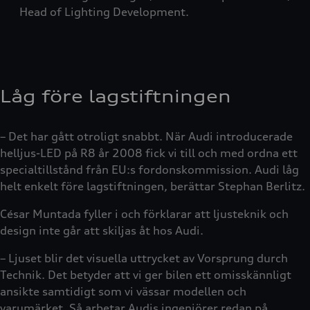
Head of Lighting Development.
Låg före lagstiftningen
– Det har gått otroligt snabbt. När Audi introducerade
helljus-LED på R8 år 2008 fick vi till och med ordna ett
specialtillstånd från EU:s fordonskommission. Audi låg
helt enkelt före lagstiftningen, berättar Stephan Berlitz.
César Muntada fyller i och förklarar att ljusteknik och
design inte går att skiljas åt hos Audi.
– Ljuset blir det visuella uttrycket av Vorsprung durch
Technik. Det betyder att vi ger bilen ett omisskännligt
ansikte samtidigt som vi vässar modellen och
varumärket. Så arbetar Audis ingenjörer redan på