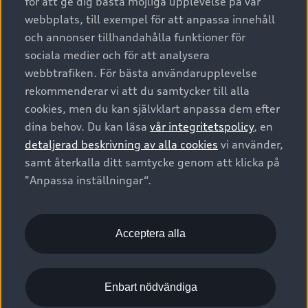
för att ge dig bästa möjliga upplevelse på vår
Harmonized Light Vehicles Test Procedure (WLTP). För mer
webbplats, till exempel för att anpassa innehåll
information om WLTP, besök
www.audi.se/wltp
.
och annonser tillhandahålla funktioner för
sociala medier och för att analysera
I fall där förbruknings- och utsläppsvärden anges som ett
webbtrafiken. För bästa användarupplevelse
spann, refererar dessa inte till ett visst individuellt fordon. De
rekommenderar vi att du samtycker till alla
är uteslutande avsedda som ett medel för jämförelse mellan
cookies, men du kan självklart anpassa dem efter
olika bilmodeller. Tillvalsutrustning och tillbehör (till exempel
dina behov. Du kan läsa
vår integritetspolicy
, en
olika däckdimensioner etc.) kan ändra relevanta
detaljerad beskrivning av alla cookies
vi använder,
fordonsparametrar såsom vikt, rullmotstånd och
aerodynamik. Detta kan påverka förbrukningen,
samt återkalla ditt samtycke genom att klicka på
elförbrukning, koldioxidutsläpp, räckvidd och fordonets
"Anpassa inställningar“.
prestanda. Förutom drivmedelseffektiviteten har körsättet och
andra icke-tekniska faktorer betydelse för den faktiska
förbrukningen och mängden koldioxidutsläpp. Koldioxid är en
Acceptera alla
av de växthusgaser som bidrar mest till växthuseffekten.
Angiven räckvidd är ett värde ”upp till” och i enlighet med
Enbart nödvändiga
WLTP-körcykeln. Värdet påverkas av olika faktorer såsom