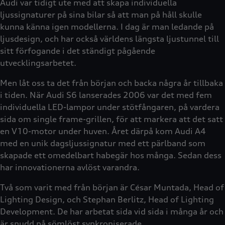
Audi var tidigt ute med att skapa individuella
ljussignaturer på sina bilar så att man på håll skulle
kunna känna igen modellerna. I dag är man ledande på
ljusdesign, och har också världens längsta ljustunnel till
sitt förfogande i det ständigt pågående
utvecklingsarbetet.
Men låt oss ta det från början och backa några år tillbaka
i tiden. När Audi S6 lanserades 2006 var det med fem
individuella LED-lampor under stötfångaren, på vardera
sida om single frame-grillen, för att markera att det satt
en V10-motor under huven. Året därpå kom Audi A4
med en unik dagsljussignatur med ett pärlband som
skapade ett omedelbart habegär hos många. Sedan dess
har innovationerna avlöst varandra.
Två som varit med från början är César Muntada, Head of
Lighting Design, och Stephan Berlitz, Head of Lighting
Development. De har arbetat sida vid sida i många år och
är snudd på sömlöst synkroniserade.