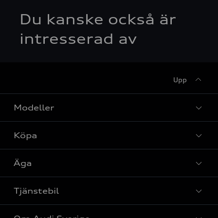
Du kanske också är
intresserad av
Upp
Modeller
Köpa
Alla modeller
Elbilar
Äga
Privaterbjudanden
Laddhybrider
Privatleasing
Tjänstebil
Service & tillbehör
A6 modellerna
Nya bilar i lager
Audi digital services
SUV