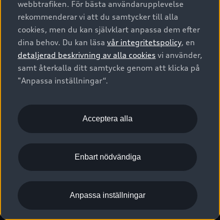
webbtrafiken. För bästa användarupplevelse
Kontakta oss
Garantier
Sportback
Företagsleasing
rekommenderar vi att du samtycker till alla
Finansiering
Boka Service online
Försäkring
cookies, men du kan självklart anpassa dem efter
Audi Sport
Audi exclusive
dina behov. Du kan läsa
vår integritetspolicy
, en
Audi Återförsäljare/-serviceverkstad
Digitala manualer för din Audi
© 2026 AUDI SVERIGE. All Rights Reserved.
detaljerad beskrivning av alla cookies
vi använder,
Provkörning
myAudi
Audi Collection – livsstilsartiklar
samt återkalla ditt samtycke genom att klicka på
Utgivare
Juridiskt
Juridiskt Audi AG
"Anpassa inställningar“.
Pressmeddelanden
Juridiskt Audi Digital Giveaway
Vanliga frågor
Tillgänglighetsredogörelse
Cookies
Nyhetsbrev
2G/3G nätet stängs ned - Hur påverkas min bil av detta?
Anpassa inställningar för cookies
Acceptera alla
Vårt hållbarhetsarbete
Visselblåsarkanaler
Lediga tjänster huvudkontor
Enbart nödvändiga
Lediga tjänster hos Audi Återförsäljare
Kommentar till mediauppgifter om dataläcka
Anpassa inställningar