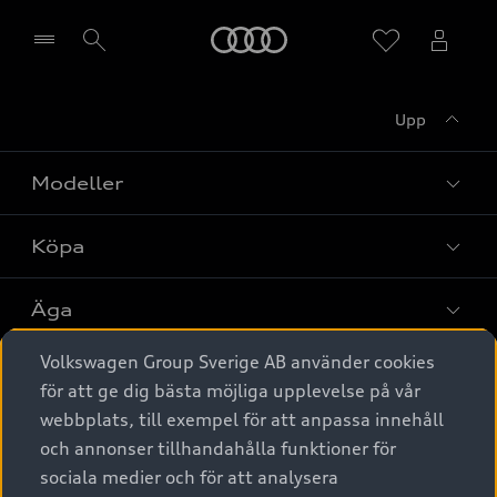
Meny
Upp
Välj återförsäljare
Modeller
Köpa
Alla modeller
Elbilar
Äga
Privaterbjudanden
Laddhybrider
Volkswagen Group Sverige AB använder cookies
Privatleasing
Tjänstebil
Service & tillbehör
A6 modellerna
för att ge dig bästa möjliga upplevelse på vår
Nya bilar i lager
webbplats, till exempel för att anpassa innehåll
Audi digital services
SUV
Om Audi Sverige
Tjänstebil
och annonser tillhandahålla funktioner för
Begagnade bilar i lager
Originaltillbehör - köp online
sociala medier och för att analysera
Avant
Business lease online
Audi approved :plus - så gott som nya