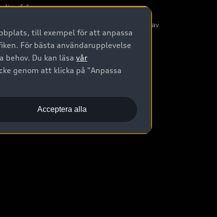
nliga frågor
/3G nätet stängs ned - Hur påverkas min bil av
bplats, till exempel för att anpassa
etta?
afiken. För bästa användarupplevelse
na behov. Du kan läsa
vår
ycke genom att klicka på "Anpassa
Acceptera alla