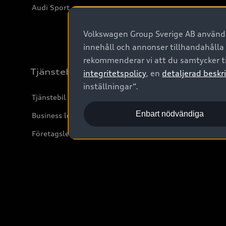
Audi Sport
Volkswagen Group Sverige AB använder
innehåll och annonser tillhandahålla
rekommenderar vi att du samtycker ti
Tjänstebil
integritetspolicy
, en
detaljerad beskri
inställningar“.
Tjänstebil
Enbart nödvändiga
Business lease online
Företagsleasing