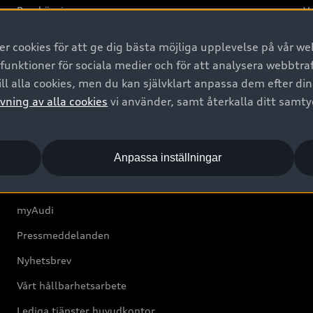
Provkörning
Va
2G
 cookies för att ge dig bästa möjliga upplevelse på vår web
d
 funktioner för sociala medier och för att analysera webbtr
ll alla cookies, men du kan självklart anpassa dem efter di
Om Audi Sverige
vning av alla cookies
vi använder, samt återkalla ditt samt
Kontakta oss
Anpassa inställningar
Boka Service online
Audi Återförsäljare/-serviceverkstad
myAudi
Pressmeddelanden
Nyhetsbrev
Vårt hållbarhetsarbete
Lediga tjänster huvudkontor