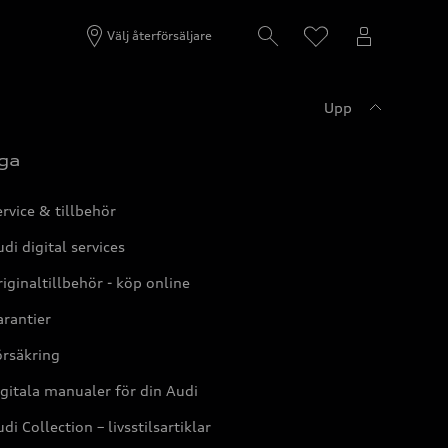
Välj återförsäljare
Upp
ga
rvice & tillbehör
di digital services
iginaltillbehör - köp online
rantier
örsäkring
gitala manualer för din Audi
di Collection – livsstilsartiklar