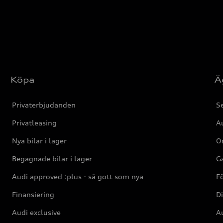
Köpa
Ä
Privaterbjudanden
Se
Privatleasing
Au
Nya bilar i lager
Or
Begagnade bilar i lager
Ga
Audi approved :plus - så gott som nya
F
Finansiering
Di
Audi exclusive
Au