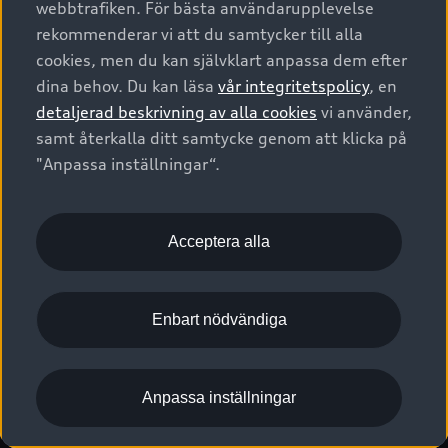
webbtrafiken. För bästa användarupplevelse
Kontakta oss
Garantier
Sportback
Företagsleasing
rekommenderar vi att du samtycker till alla
Finansiering
Boka Service online
Försäkring
cookies, men du kan självklart anpassa dem efter
Audi Sport
Audi exclusive
dina behov. Du kan läsa
vår integritetspolicy
, en
Audi Återförsäljare/-serviceverkstad
Digitala manualer för din Audi
© 2026 AUDI SVERIGE. All Rights Reserved.
detaljerad beskrivning av alla cookies
vi använder,
Provkörning
myAudi
Audi Collection – livsstilsartiklar
samt återkalla ditt samtycke genom att klicka på
Utgivare
Juridiskt
Juridiskt Audi AG
"Anpassa inställningar“.
Pressmeddelanden
Juridiskt Audi Digital Giveaway
Vanliga frågor
Tillgänglighetsredogörelse
Cookies
Nyhetsbrev
2G/3G nätet stängs ned - Hur påverkas min bil av detta?
Anpassa inställningar för cookies
Acceptera alla
Vårt hållbarhetsarbete
Visselblåsarkanaler
Lediga tjänster huvudkontor
Enbart nödvändiga
Lediga tjänster hos Audi Återförsäljare
Kommentar till mediauppgifter om dataläcka
Anpassa inställningar