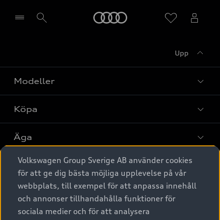
Meny
Upp
Välj återförsäljare
Modeller
Köpa
Alla modeller
Elbilar
Äga
Privaterbjudanden
Laddhybrider
Volkswagen Group Sverige AB använder cookies
Privatleasing
Tjänstebil
Service & tillbehör
A6 modellerna
för att ge dig bästa möjliga upplevelse på vår
Nya bilar i lager
webbplats, till exempel för att anpassa innehåll
Audi digital services
SUV
Om Audi Sverige
Tjänstebil
och annonser tillhandahålla funktioner för
Begagnade bilar i lager
Originaltillbehör - köp online
sociala medier och för att analysera
Avant
Business lease online
Audi approved :plus - så gott som nya