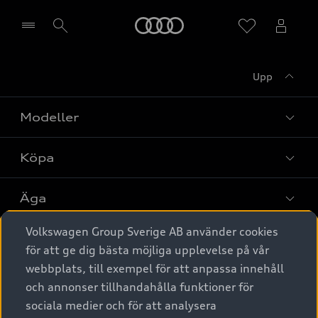
Meny
Upp
Välj återförsäljare
Modeller
Köpa
Alla modeller
Elbilar
Äga
Privaterbjudanden
Laddhybrider
Volkswagen Group Sverige AB använder cookies
Privatleasing
Tjänstebil
Service & tillbehör
A6 modellerna
för att ge dig bästa möjliga upplevelse på vår
Nya bilar i lager
webbplats, till exempel för att anpassa innehåll
Audi digital services
SUV
Om Audi Sverige
Tjänstebil
och annonser tillhandahålla funktioner för
Begagnade bilar i lager
Originaltillbehör - köp online
sociala medier och för att analysera
Avant
Business lease online
Audi approved :plus - så gott som nya