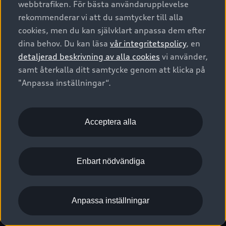
webbtrafiken. För bästa användarupplevelse
Kontakta oss
Garantier
Sportback
Företagsleasing
rekommenderar vi att du samtycker till alla
Finansiering
Boka Service online
Försäkring
cookies, men du kan självklart anpassa dem efter
Audi Sport
Audi exclusive
dina behov. Du kan läsa
vår integritetspolicy
, en
Audi Återförsäljare/-serviceverkstad
Digitala manualer för din Audi
© 2026 AUDI SVERIGE. All Rights Reserved.
detaljerad beskrivning av alla cookies
vi använder,
Provkörning
myAudi
Audi Collection – livsstilsartiklar
samt återkalla ditt samtycke genom att klicka på
Utgivare
Juridiskt
Juridiskt Audi AG
"Anpassa inställningar“.
Pressmeddelanden
Juridiskt Audi Digital Giveaway
Vanliga frågor
Tillgänglighetsredogörelse
Cookies
Nyhetsbrev
2G/3G nätet stängs ned - Hur påverkas min bil av detta?
Anpassa inställningar för cookies
Acceptera alla
Vårt hållbarhetsarbete
Visselblåsarkanaler
Lediga tjänster huvudkontor
Enbart nödvändiga
Lediga tjänster hos Audi Återförsäljare
Kommentar till mediauppgifter om dataläcka
Anpassa inställningar