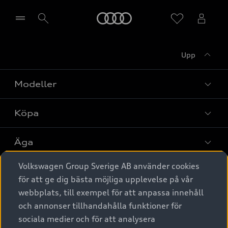
Meny
Upp
Välj återförsäljare
Modeller
Köpa
Alla modeller
Elbilar
Äga
Privaterbjudanden
Laddhybrider
Volkswagen Group Sverige AB använder cookies
Privatleasing
Tjänstebil
Service & tillbehör
A6 modellerna
för att ge dig bästa möjliga upplevelse på vår
Nya bilar i lager
webbplats, till exempel för att anpassa innehåll
Audi digital services
SUV
Om Audi Sverige
Tjänstebil
och annonser tillhandahålla funktioner för
Begagnade bilar i lager
Originaltillbehör - köp online
sociala medier och för att analysera
Avant
Business lease online
Audi approved :plus - så gott som nya