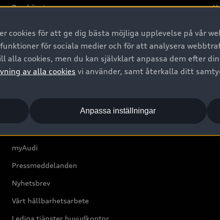
Provkörning
Va
2G
 cookies för att ge dig bästa möjliga upplevelse på vår web
d
 funktioner för sociala medier och för att analysera webbtr
ll alla cookies, men du kan självklart anpassa dem efter di
Om Audi Sverige
vning av alla cookies
vi använder, samt återkalla ditt samt
Kontakta oss
Anpassa inställningar
Boka Service online
Audi Återförsäljare/-serviceverkstad
myAudi
Pressmeddelanden
Nyhetsbrev
Vårt hållbarhetsarbete
Lediga tjänster huvudkontor