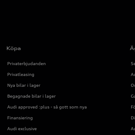
Köpa
Ä
Privaterbjudanden
Se
Privatleasing
Au
Nya bilar i lager
Or
Begagnade bilar i lager
Ga
Audi approved :plus - så gott som nya
F
Finansiering
Di
Audi exclusive
Au