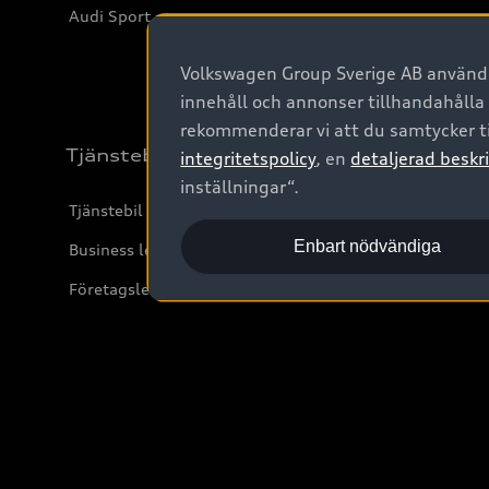
Audi Sport
Volkswagen Group Sverige AB använder
innehåll och annonser tillhandahålla
rekommenderar vi att du samtycker ti
Tjänstebil
integritetspolicy
, en
detaljerad beskri
inställningar“.
Tjänstebil
Enbart nödvändiga
Business lease online
Företagsleasing