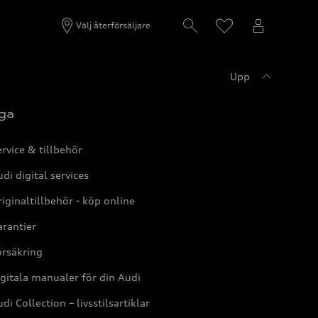
Välj återförsäljare
Upp
ga
rvice & tillbehör
di digital services
iginaltillbehör - köp online
rantier
örsäkring
gitala manualer för din Audi
di Collection – livsstilsartiklar