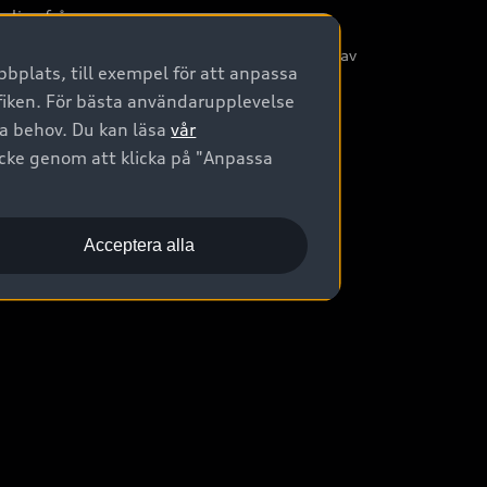
nliga frågor
/3G nätet stängs ned - Hur påverkas min bil av
bplats, till exempel för att anpassa
etta?
afiken. För bästa användarupplevelse
na behov. Du kan läsa
vår
ycke genom att klicka på "Anpassa
Acceptera alla