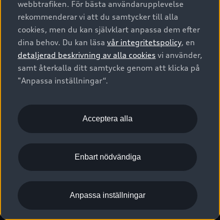
webbtrafiken. För bästa användarupplevelse
Kontakta oss
Garantier
Sportback
Företagsleasing
rekommenderar vi att du samtycker till alla
Finansiering
Boka Service online
Försäkring
cookies, men du kan självklart anpassa dem efter
Audi Sport
Audi exclusive
dina behov. Du kan läsa
vår integritetspolicy
, en
Audi Återförsäljare/-serviceverkstad
Digitala manualer för din Audi
© 2026 AUDI SVERIGE. All Rights Reserved.
detaljerad beskrivning av alla cookies
vi använder,
Provkörning
myAudi
Audi Collection – livsstilsartiklar
samt återkalla ditt samtycke genom att klicka på
Utgivare
Juridiskt
Juridiskt Audi AG
"Anpassa inställningar“.
Pressmeddelanden
Juridiskt Audi Digital Giveaway
Vanliga frågor
Tillgänglighetsredogörelse
Cookies
Nyhetsbrev
2G/3G nätet stängs ned - Hur påverkas min bil av detta?
Anpassa inställningar för cookies
Acceptera alla
Vårt hållbarhetsarbete
Visselblåsarkanaler
Lediga tjänster huvudkontor
Enbart nödvändiga
Lediga tjänster hos Audi Återförsäljare
Kommentar till mediauppgifter om dataläcka
Anpassa inställningar