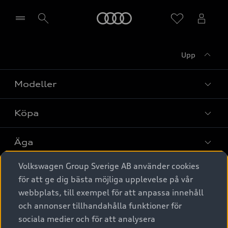
Meny
Upp
Välj återförsäljare
Modeller
Köpa
Alla modeller
Elbilar
Äga
Privaterbjudanden
Laddhybrider
Volkswagen Group Sverige AB använder cookies
Privatleasing
Tjänstebil
Service & tillbehör
A6 modellerna
för att ge dig bästa möjliga upplevelse på vår
Nya bilar i lager
webbplats, till exempel för att anpassa innehåll
Audi digital services
SUV
Om Audi Sverige
Tjänstebil
och annonser tillhandahålla funktioner för
Begagnade bilar i lager
Originaltillbehör - köp online
sociala medier och för att analysera
Avant
Business lease online
Audi approved :plus - så gott som nya