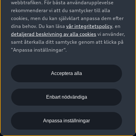
webbtrafiken. För bästa användarupplevelse
Kontakta oss
Garantier
Sportback
Företagsleasing
rekommenderar vi att du samtycker till alla
Finansiering
Boka Service online
Försäkring
cookies, men du kan självklart anpassa dem efter
Audi Sport
Audi exclusive
dina behov. Du kan läsa
vår integritetspolicy
, en
Audi Återförsäljare/-serviceverkstad
Digitala manualer för din Audi
© 2026 AUDI SVERIGE. All Rights Reserved.
detaljerad beskrivning av alla cookies
vi använder,
Provkörning
myAudi
Audi Collection – livsstilsartiklar
samt återkalla ditt samtycke genom att klicka på
Utgivare
Juridiskt
Juridiskt Audi AG
"Anpassa inställningar“.
Pressmeddelanden
Juridiskt Audi Digital Giveaway
Vanliga frågor
Tillgänglighetsredogörelse
Cookies
Nyhetsbrev
2G/3G nätet stängs ned - Hur påverkas min bil av detta?
Anpassa inställningar för cookies
Acceptera alla
Vårt hållbarhetsarbete
Visselblåsarkanaler
Lediga tjänster huvudkontor
Enbart nödvändiga
Lediga tjänster hos Audi Återförsäljare
Kommentar till mediauppgifter om dataläcka
Anpassa inställningar