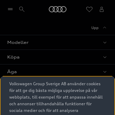
Meny
Upp
Välj återförsäljare
Modeller
Köpa
Alla modeller
Elbilar
Äga
Privaterbjudanden
Laddhybrider
Volkswagen Group Sverige AB använder cookies
Privatleasing
Tjänstebil
Service & tillbehör
A6 modellerna
för att ge dig bästa möjliga upplevelse på vår
Nya bilar i lager
webbplats, till exempel för att anpassa innehåll
Audi digital services
SUV
Om Audi Sverige
Tjänstebil
och annonser tillhandahålla funktioner för
Begagnade bilar i lager
Originaltillbehör - köp online
sociala medier och för att analysera
Avant
Business lease online
Audi approved :plus - så gott som nya