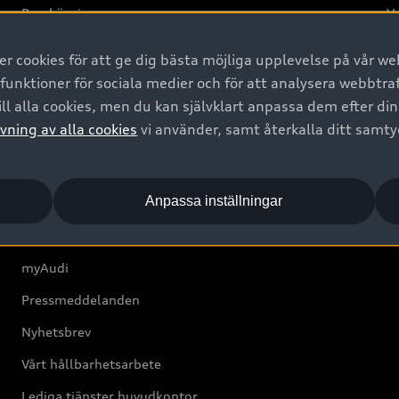
Provkörning
Va
2G
 cookies för att ge dig bästa möjliga upplevelse på vår web
d
 funktioner för sociala medier och för att analysera webbtr
ll alla cookies, men du kan självklart anpassa dem efter di
Om Audi Sverige
vning av alla cookies
vi använder, samt återkalla ditt samt
Kontakta oss
Anpassa inställningar
Boka Service online
Audi Återförsäljare/-serviceverkstad
myAudi
Pressmeddelanden
Nyhetsbrev
Vårt hållbarhetsarbete
Lediga tjänster huvudkontor