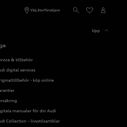
Välj återförsäljare
Upp
ga
rvice & tillbehör
di digital services
iginaltillbehör - köp online
rantier
örsäkring
gitala manualer för din Audi
di Collection – livsstilsartiklar