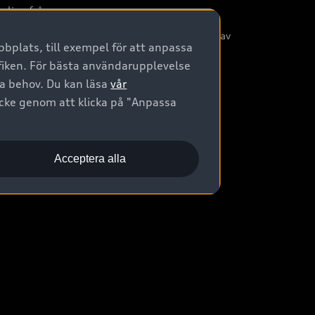
nliga frågor
/3G nätet stängs ned - Hur påverkas min bil av
bplats, till exempel för att anpassa
etta?
afiken. För bästa användarupplevelse
na behov. Du kan läsa
vår
ycke genom att klicka på "Anpassa
Acceptera alla