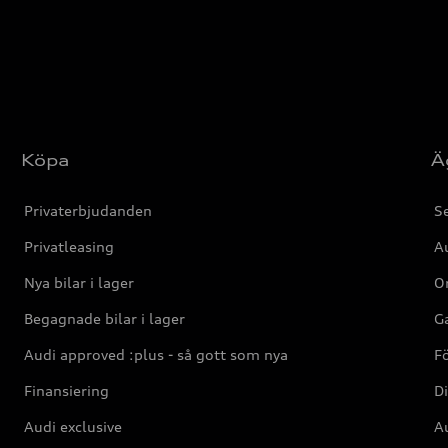
Köpa
Ä
Privaterbjudanden
Se
Privatleasing
Au
Nya bilar i lager
Or
Begagnade bilar i lager
Ga
Audi approved :plus - så gott som nya
F
Finansiering
Di
Audi exclusive
Au