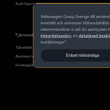
Audi Sport
Volkswagen Group Sverige AB använder
innehåll och annonser tillhandahålla
rekommenderar vi att du samtycker ti
Tjänstebil
integritetspolicy
, en
detaljerad beskri
inställningar“.
Tjänstebil
Enbart nödvändiga
Business lease online
Företagsleasing