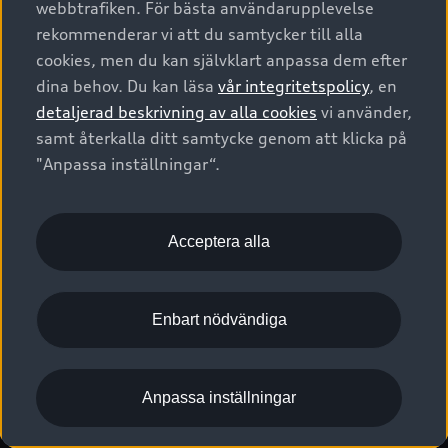
webbtrafiken. För bästa användarupplevelse
Kontakta oss
Garantier
Sportback
Företagsleasing
rekommenderar vi att du samtycker till alla
Finansiering
Boka Service online
Försäkring
cookies, men du kan självklart anpassa dem efter
Audi Sport
Audi exclusive
dina behov. Du kan läsa
vår integritetspolicy
, en
Audi Återförsäljare/-serviceverkstad
Digitala manualer för din Audi
© 2026 AUDI SVERIGE. All Rights Reserved.
detaljerad beskrivning av alla cookies
vi använder,
Provkörning
myAudi
Audi Collection – livsstilsartiklar
samt återkalla ditt samtycke genom att klicka på
Utgivare
Juridiskt
Juridiskt Audi AG
"Anpassa inställningar“.
Pressmeddelanden
Juridiskt Audi Digital Giveaway
Vanliga frågor
Tillgänglighetsredogörelse
Cookies
Nyhetsbrev
2G/3G nätet stängs ned - Hur påverkas min bil av detta?
Anpassa inställningar för cookies
Acceptera alla
Vårt hållbarhetsarbete
Visselblåsarkanaler
Lediga tjänster huvudkontor
Enbart nödvändiga
Lediga tjänster hos Audi Återförsäljare
Kommentar till mediauppgifter om dataläcka
Anpassa inställningar