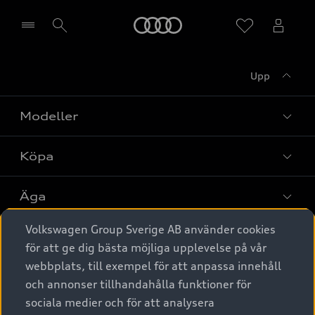
Meny
Upp
Välj återförsäljare
Modeller
Köpa
Alla modeller
Elbilar
Äga
Privaterbjudanden
Laddhybrider
Volkswagen Group Sverige AB använder cookies
Privatleasing
Tjänstebil
Service & tillbehör
A6 modellerna
för att ge dig bästa möjliga upplevelse på vår
Nya bilar i lager
webbplats, till exempel för att anpassa innehåll
Audi digital services
SUV
Om Audi Sverige
Tjänstebil
och annonser tillhandahålla funktioner för
Begagnade bilar i lager
Originaltillbehör - köp online
sociala medier och för att analysera
Avant
Business lease online
Audi approved :plus - så gott som nya