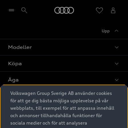
Meny
Upp
Välj återförsäljare
Modeller
Köpa
Alla modeller
Elbilar
Äga
Privaterbjudanden
Laddhybrider
Volkswagen Group Sverige AB använder cookies
Privatleasing
Tjänstebil
Service & tillbehör
A6 modellerna
för att ge dig bästa möjliga upplevelse på vår
Nya bilar i lager
webbplats, till exempel för att anpassa innehåll
Audi digital services
SUV
Om Audi Sverige
Tjänstebil
och annonser tillhandahålla funktioner för
Begagnade bilar i lager
Originaltillbehör - köp online
sociala medier och för att analysera
Avant
Business lease online
Audi approved :plus - så gott som nya