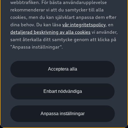
webbtrafiken. För bästa användarupplevelse
Kontakta oss
Garantier
Sportback
Företagsleasing
rekommenderar vi att du samtycker till alla
Finansiering
Boka Service online
Försäkring
cookies, men du kan självklart anpassa dem efter
Audi Sport
Audi exclusive
dina behov. Du kan läsa
vår integritetspolicy
, en
Audi Återförsäljare/-serviceverkstad
Digitala manualer för din Audi
© 2026 AUDI SVERIGE. All Rights Reserved.
detaljerad beskrivning av alla cookies
vi använder,
Provkörning
myAudi
Audi Collection – livsstilsartiklar
samt återkalla ditt samtycke genom att klicka på
Utgivare
Juridiskt
Juridiskt Audi AG
"Anpassa inställningar“.
Pressmeddelanden
Juridiskt Audi Digital Giveaway
Vanliga frågor
Tillgänglighetsredogörelse
Cookies
Nyhetsbrev
2G/3G nätet stängs ned - Hur påverkas min bil av detta?
Anpassa inställningar för cookies
Acceptera alla
Vårt hållbarhetsarbete
Visselblåsarkanaler
Lediga tjänster huvudkontor
Enbart nödvändiga
Lediga tjänster hos Audi Återförsäljare
Kommentar till mediauppgifter om dataläcka
Anpassa inställningar