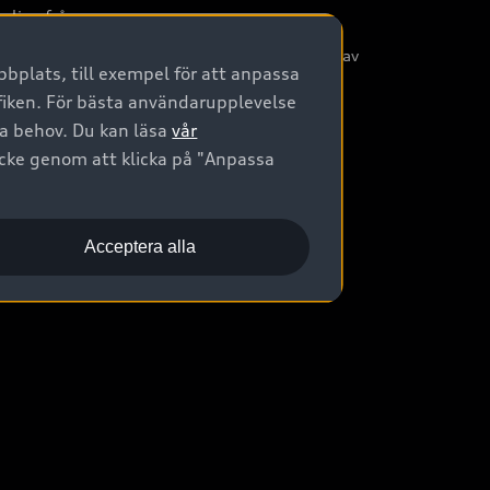
nliga frågor
/3G nätet stängs ned - Hur påverkas min bil av
bplats, till exempel för att anpassa
etta?
afiken. För bästa användarupplevelse
na behov. Du kan läsa
vår
ycke genom att klicka på "Anpassa
Acceptera alla