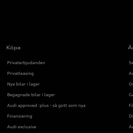
Köpa
Ä
Privaterbjudanden
Se
Privatleasing
Au
Nya bilar i lager
Or
Begagnade bilar i lager
Ga
Audi approved :plus - så gott som nya
F
Finansiering
Di
Audi exclusive
Au