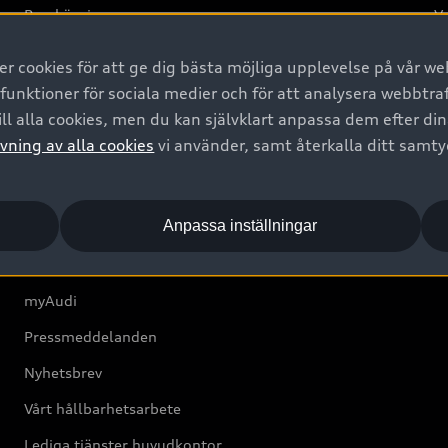
Provkörning
Va
2G
 cookies för att ge dig bästa möjliga upplevelse på vår web
d
 funktioner för sociala medier och för att analysera webbtr
ll alla cookies, men du kan självklart anpassa dem efter di
Om Audi Sverige
vning av alla cookies
vi använder, samt återkalla ditt samt
Kontakta oss
Anpassa inställningar
Boka Service online
Audi Återförsäljare/-serviceverkstad
myAudi
Pressmeddelanden
Nyhetsbrev
Vårt hållbarhetsarbete
Lediga tjänster huvudkontor