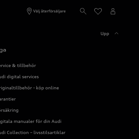
Välj återförsäljare
Upp
ga
rvice & tillbehör
di digital services
iginaltillbehör - köp online
rantier
örsäkring
gitala manualer för din Audi
di Collection – livsstilsartiklar