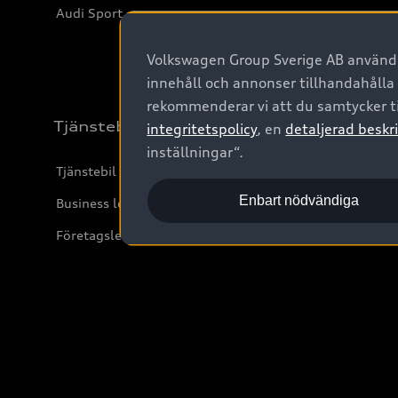
Audi Sport
Volkswagen Group Sverige AB använder
innehåll och annonser tillhandahålla
rekommenderar vi att du samtycker ti
Tjänstebil
integritetspolicy
, en
detaljerad beskri
inställningar“.
Tjänstebil
Enbart nödvändiga
Business lease online
Företagsleasing