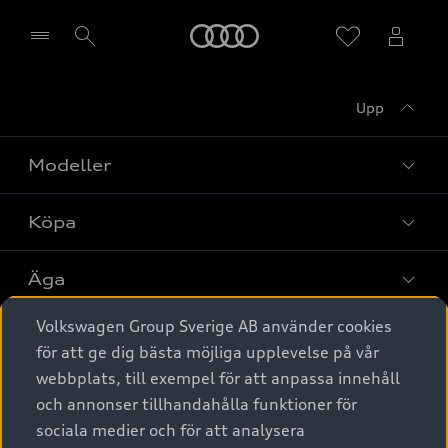
Meny
Upp
Välj återförsäljare
Modeller
Köpa
Alla modeller
Elbilar
Äga
Privaterbjudanden
Laddhybrider
Volkswagen Group Sverige AB använder cookies
Privatleasing
Tjänstebil
Service & tillbehör
A6 modellerna
för att ge dig bästa möjliga upplevelse på vår
Nya bilar i lager
webbplats, till exempel för att anpassa innehåll
Audi digital services
SUV
Om Audi Sverige
Tjänstebil
och annonser tillhandahålla funktioner för
Begagnade bilar i lager
Originaltillbehör - köp online
sociala medier och för att analysera
Avant
Business lease online
Audi approved :plus - så gott som nya