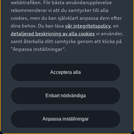
webbtrafiken. För bästa användarupplevelse
Kontakta oss
Garantier
Sportback
Företagsleasing
rekommenderar vi att du samtycker till alla
Finansiering
Boka Service online
Försäkring
cookies, men du kan självklart anpassa dem efter
Audi Sport
Audi exclusive
dina behov. Du kan läsa
vår integritetspolicy
, en
Audi Återförsäljare/-serviceverkstad
Digitala manualer för din Audi
© 2026 AUDI SVERIGE. All Rights Reserved.
detaljerad beskrivning av alla cookies
vi använder,
Provkörning
myAudi
Audi Collection – livsstilsartiklar
samt återkalla ditt samtycke genom att klicka på
Utgivare
Juridiskt
Juridiskt Audi AG
"Anpassa inställningar“.
Pressmeddelanden
Juridiskt Audi Digital Giveaway
Vanliga frågor
Tillgänglighetsredogörelse
Cookies
Nyhetsbrev
2G/3G nätet stängs ned - Hur påverkas min bil av detta?
Anpassa inställningar för cookies
Acceptera alla
Vårt hållbarhetsarbete
Visselblåsarkanaler
Lediga tjänster huvudkontor
Enbart nödvändiga
Lediga tjänster hos Audi Återförsäljare
Kommentar till mediauppgifter om dataläcka
Anpassa inställningar