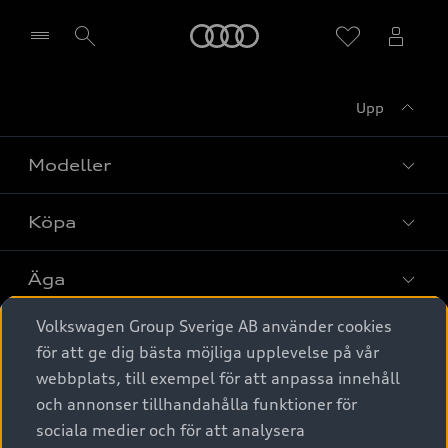
Meny
Upp
Välj återförsäljare
Modeller
Köpa
Alla modeller
Elbilar
Äga
Privaterbjudanden
Laddhybrider
Volkswagen Group Sverige AB använder cookies
Privatleasing
Tjänstebil
Service & tillbehör
A6 modellerna
för att ge dig bästa möjliga upplevelse på vår
Nya bilar i lager
webbplats, till exempel för att anpassa innehåll
Audi digital services
SUV
Om Audi Sverige
Tjänstebil
och annonser tillhandahålla funktioner för
Begagnade bilar i lager
Originaltillbehör - köp online
sociala medier och för att analysera
Avant
Business lease online
Audi approved :plus - så gott som nya