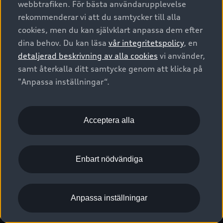
webbtrafiken. För bästa användarupplevelse
Kontakta oss
Garantier
Sportback
Företagsleasing
rekommenderar vi att du samtycker till alla
Finansiering
Boka Service online
Försäkring
cookies, men du kan självklart anpassa dem efter
Audi Sport
Audi exclusive
dina behov. Du kan läsa
vår integritetspolicy
, en
Audi Återförsäljare/-serviceverkstad
Digitala manualer för din Audi
© 2026 AUDI SVERIGE. All Rights Reserved.
detaljerad beskrivning av alla cookies
vi använder,
Provkörning
myAudi
Audi Collection – livsstilsartiklar
samt återkalla ditt samtycke genom att klicka på
Utgivare
Juridiskt
Juridiskt Audi AG
"Anpassa inställningar“.
Pressmeddelanden
Juridiskt Audi Digital Giveaway
Vanliga frågor
Tillgänglighetsredogörelse
Cookies
Nyhetsbrev
2G/3G nätet stängs ned - Hur påverkas min bil av detta?
Anpassa inställningar för cookies
Acceptera alla
Vårt hållbarhetsarbete
Visselblåsarkanaler
Lediga tjänster huvudkontor
Enbart nödvändiga
Lediga tjänster hos Audi Återförsäljare
Kommentar till mediauppgifter om dataläcka
Anpassa inställningar