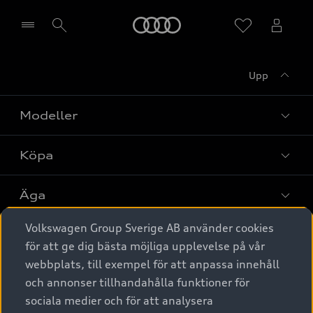
Meny
Upp
Välj återförsäljare
Modeller
Köpa
Alla modeller
Elbilar
Äga
Privaterbjudanden
Laddhybrider
Volkswagen Group Sverige AB använder cookies
Privatleasing
Tjänstebil
Service & tillbehör
A6 modellerna
för att ge dig bästa möjliga upplevelse på vår
Nya bilar i lager
webbplats, till exempel för att anpassa innehåll
Audi digital services
SUV
Om Audi Sverige
Tjänstebil
och annonser tillhandahålla funktioner för
Begagnade bilar i lager
Originaltillbehör - köp online
sociala medier och för att analysera
Avant
Business lease online
Audi approved :plus - så gott som nya