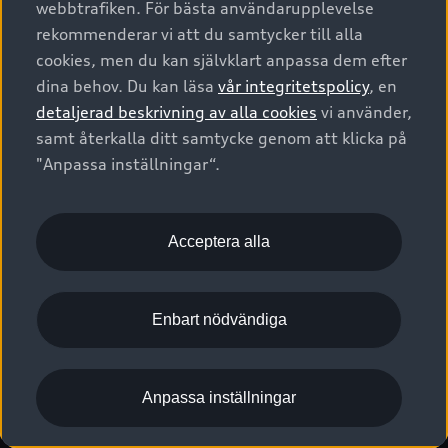
webbtrafiken. För bästa användarupplevelse
Kontakta oss
Garantier
Sportback
Företagsleasing
rekommenderar vi att du samtycker till alla
Finansiering
Boka Service online
Försäkring
cookies, men du kan självklart anpassa dem efter
Audi Sport
Audi exclusive
dina behov. Du kan läsa
vår integritetspolicy
, en
Audi Återförsäljare/-serviceverkstad
Digitala manualer för din Audi
© 2026 AUDI SVERIGE. All Rights Reserved.
detaljerad beskrivning av alla cookies
vi använder,
Provkörning
myAudi
Audi Collection – livsstilsartiklar
samt återkalla ditt samtycke genom att klicka på
Utgivare
Juridiskt
Juridiskt Audi AG
"Anpassa inställningar“.
Pressmeddelanden
Juridiskt Audi Digital Giveaway
Vanliga frågor
Tillgänglighetsredogörelse
Cookies
Nyhetsbrev
2G/3G nätet stängs ned - Hur påverkas min bil av detta?
Anpassa inställningar för cookies
Acceptera alla
Vårt hållbarhetsarbete
Visselblåsarkanaler
Lediga tjänster huvudkontor
Enbart nödvändiga
Lediga tjänster hos Audi Återförsäljare
Kommentar till mediauppgifter om dataläcka
Anpassa inställningar