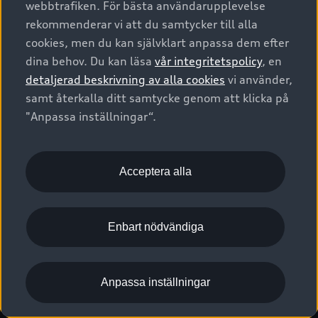
webbtrafiken. För bästa användarupplevelse
Kontakta oss
Garantier
Sportback
Företagsleasing
rekommenderar vi att du samtycker till alla
Finansiering
Boka Service online
Försäkring
cookies, men du kan självklart anpassa dem efter
Audi Sport
Audi exclusive
dina behov. Du kan läsa
vår integritetspolicy
, en
Audi Återförsäljare/-serviceverkstad
Digitala manualer för din Audi
© 2026 AUDI SVERIGE. All Rights Reserved.
detaljerad beskrivning av alla cookies
vi använder,
Provkörning
myAudi
Audi Collection – livsstilsartiklar
samt återkalla ditt samtycke genom att klicka på
Utgivare
Juridiskt
Juridiskt Audi AG
"Anpassa inställningar“.
Pressmeddelanden
Juridiskt Audi Digital Giveaway
Vanliga frågor
Tillgänglighetsredogörelse
Cookies
Nyhetsbrev
2G/3G nätet stängs ned - Hur påverkas min bil av detta?
Anpassa inställningar för cookies
Acceptera alla
Vårt hållbarhetsarbete
Visselblåsarkanaler
Lediga tjänster huvudkontor
Enbart nödvändiga
Lediga tjänster hos Audi Återförsäljare
Kommentar till mediauppgifter om dataläcka
Anpassa inställningar