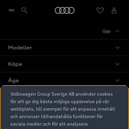
Meny
Upp
Välj återförsäljare
Modeller
Köpa
Alla modeller
Elbilar
Äga
Privaterbjudanden
Laddhybrider
Volkswagen Group Sverige AB använder cookies
Privatleasing
Tjänstebil
Service & tillbehör
A6 modellerna
för att ge dig bästa möjliga upplevelse på vår
Nya bilar i lager
webbplats, till exempel för att anpassa innehåll
Audi digital services
SUV
Om Audi Sverige
Tjänstebil
och annonser tillhandahålla funktioner för
Begagnade bilar i lager
Originaltillbehör - köp online
sociala medier och för att analysera
Avant
Business lease online
Audi approved :plus - så gott som nya