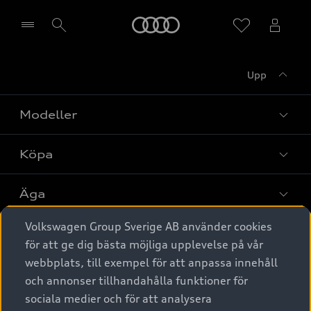
Meny
Upp
Välj återförsäljare
Modeller
Köpa
Alla modeller
Elbilar
Äga
Privaterbjudanden
Laddhybrider
Volkswagen Group Sverige AB använder cookies
Privatleasing
Tjänstebil
Service & tillbehör
A6 modellerna
för att ge dig bästa möjliga upplevelse på vår
Nya bilar i lager
webbplats, till exempel för att anpassa innehåll
Audi digital services
SUV
Om Audi Sverige
Tjänstebil
och annonser tillhandahålla funktioner för
Begagnade bilar i lager
Originaltillbehör - köp online
sociala medier och för att analysera
Avant
Business lease online
Audi approved :plus - så gott som nya