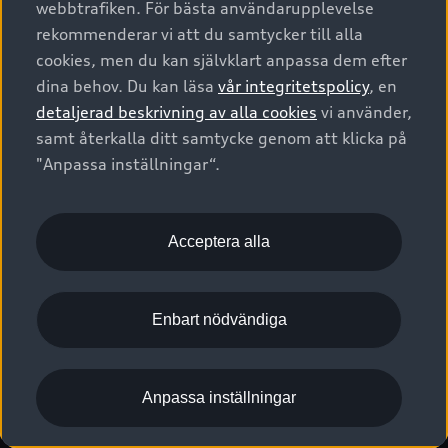
webbtrafiken. För bästa användarupplevelse
Kontakta oss
Garantier
Sportback
Företagsleasing
rekommenderar vi att du samtycker till alla
Finansiering
Boka Service online
Försäkring
cookies, men du kan självklart anpassa dem efter
Audi Sport
Audi exclusive
dina behov. Du kan läsa
vår integritetspolicy
, en
Audi Återförsäljare/-serviceverkstad
Digitala manualer för din Audi
© 2026 AUDI SVERIGE. All Rights Reserved.
detaljerad beskrivning av alla cookies
vi använder,
Provkörning
myAudi
Audi Collection – livsstilsartiklar
samt återkalla ditt samtycke genom att klicka på
Utgivare
Juridiskt
Juridiskt Audi AG
"Anpassa inställningar“.
Pressmeddelanden
Juridiskt Audi Digital Giveaway
Vanliga frågor
Tillgänglighetsredogörelse
Cookies
Nyhetsbrev
2G/3G nätet stängs ned - Hur påverkas min bil av detta?
Anpassa inställningar för cookies
Acceptera alla
Vårt hållbarhetsarbete
Visselblåsarkanaler
Lediga tjänster huvudkontor
Enbart nödvändiga
Lediga tjänster hos Audi Återförsäljare
Kommentar till mediauppgifter om dataläcka
Anpassa inställningar