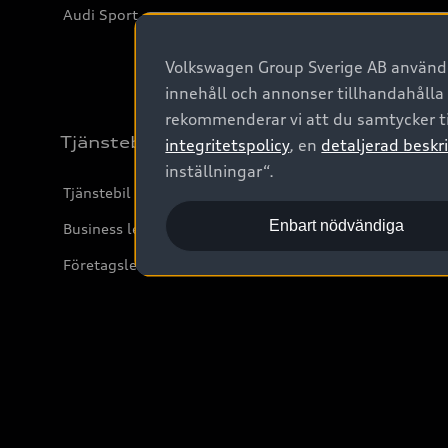
Audi Sport
Volkswagen Group Sverige AB använder
innehåll och annonser tillhandahålla
rekommenderar vi att du samtycker ti
Tjänstebil
integritetspolicy
, en
detaljerad beskri
inställningar“.
Tjänstebil
Enbart nödvändiga
Business lease online
Företagsleasing