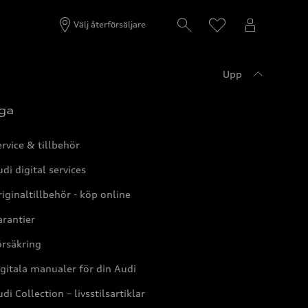
Välj återförsäljare
Upp
ga
rvice & tillbehör
di digital services
iginaltillbehör - köp online
rantier
örsäkring
gitala manualer för din Audi
di Collection – livsstilsartiklar