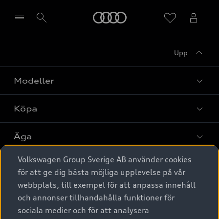
Meny
Upp
Välj återförsäljare
Modeller
Köpa
Alla modeller
Elbilar
Äga
Privaterbjudanden
Laddhybrider
Volkswagen Group Sverige AB använder cookies
Privatleasing
Tjänstebil
Service & tillbehör
A6 modellerna
för att ge dig bästa möjliga upplevelse på vår
Nya bilar i lager
webbplats, till exempel för att anpassa innehåll
Audi digital services
SUV
Om Audi Sverige
Tjänstebil
och annonser tillhandahålla funktioner för
Begagnade bilar i lager
Originaltillbehör - köp online
sociala medier och för att analysera
Avant
Business lease online
Audi approved :plus - så gott som nya