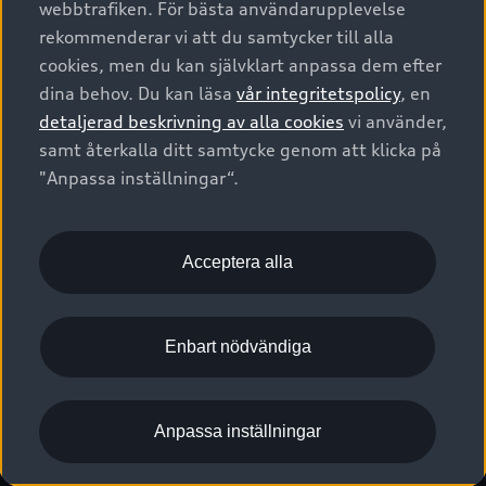
webbtrafiken. För bästa användarupplevelse
Kontakta oss
Garantier
Sportback
Företagsleasing
rekommenderar vi att du samtycker till alla
Finansiering
Boka Service online
Försäkring
cookies, men du kan självklart anpassa dem efter
Audi Sport
Audi exclusive
dina behov. Du kan läsa
vår integritetspolicy
, en
Audi Återförsäljare/-serviceverkstad
Digitala manualer för din Audi
© 2026 AUDI SVERIGE. All Rights Reserved.
detaljerad beskrivning av alla cookies
vi använder,
Provkörning
myAudi
Audi Collection – livsstilsartiklar
samt återkalla ditt samtycke genom att klicka på
Utgivare
Juridiskt
Juridiskt Audi AG
"Anpassa inställningar“.
Pressmeddelanden
Juridiskt Audi Digital Giveaway
Vanliga frågor
Tillgänglighetsredogörelse
Cookies
Nyhetsbrev
2G/3G nätet stängs ned - Hur påverkas min bil av detta?
Anpassa inställningar för cookies
Acceptera alla
Vårt hållbarhetsarbete
Visselblåsarkanaler
Lediga tjänster huvudkontor
Enbart nödvändiga
Lediga tjänster hos Audi Återförsäljare
Kommentar till mediauppgifter om dataläcka
Anpassa inställningar