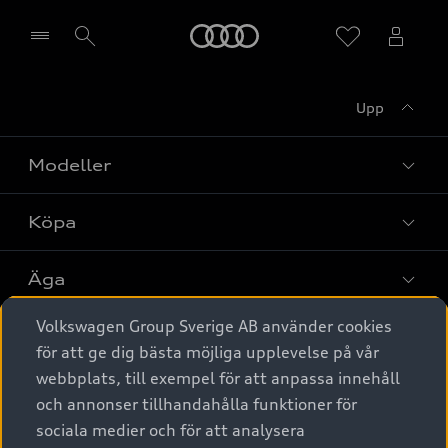
Meny
Upp
Välj återförsäljare
Modeller
Köpa
Alla modeller
Elbilar
Äga
Privaterbjudanden
Laddhybrider
Volkswagen Group Sverige AB använder cookies
Privatleasing
Tjänstebil
Service & tillbehör
A6 modellerna
för att ge dig bästa möjliga upplevelse på vår
Nya bilar i lager
webbplats, till exempel för att anpassa innehåll
Audi digital services
SUV
Om Audi Sverige
Tjänstebil
och annonser tillhandahålla funktioner för
Begagnade bilar i lager
Originaltillbehör - köp online
sociala medier och för att analysera
Avant
Business lease online
Audi approved :plus - så gott som nya