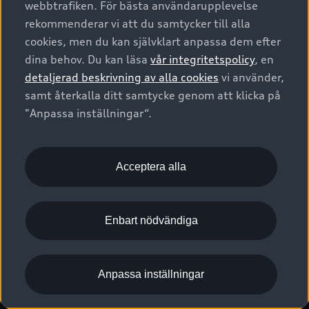
webbtrafiken. För bästa användarupplevelse
Kontakta oss
Garantier
Sportback
Företagsleasing
rekommenderar vi att du samtycker till alla
Finansiering
Boka Service online
Försäkring
cookies, men du kan självklart anpassa dem efter
Audi Sport
Audi exclusive
dina behov. Du kan läsa
vår integritetspolicy
, en
Audi Återförsäljare/-serviceverkstad
Digitala manualer för din Audi
© 2026 AUDI SVERIGE. All Rights Reserved.
detaljerad beskrivning av alla cookies
vi använder,
Provkörning
myAudi
Audi Collection – livsstilsartiklar
samt återkalla ditt samtycke genom att klicka på
Utgivare
Juridiskt
Juridiskt Audi AG
"Anpassa inställningar“.
Pressmeddelanden
Juridiskt Audi Digital Giveaway
Vanliga frågor
Tillgänglighetsredogörelse
Cookies
Nyhetsbrev
2G/3G nätet stängs ned - Hur påverkas min bil av detta?
Anpassa inställningar för cookies
Acceptera alla
Vårt hållbarhetsarbete
Visselblåsarkanaler
Lediga tjänster huvudkontor
Enbart nödvändiga
Lediga tjänster hos Audi Återförsäljare
Kommentar till mediauppgifter om dataläcka
Anpassa inställningar