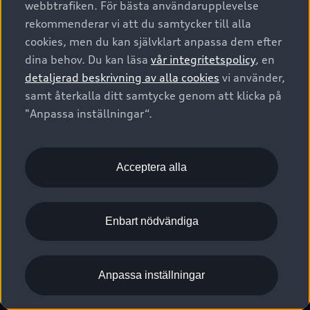
webbtrafiken. För bästa användarupplevelse
Kontakta oss
Garantier
Sportback
Företagsleasing
rekommenderar vi att du samtycker till alla
Finansiering
Boka Service online
Försäkring
cookies, men du kan självklart anpassa dem efter
Audi Sport
Audi exclusive
dina behov. Du kan läsa
vår integritetspolicy
, en
Audi Återförsäljare/-serviceverkstad
Digitala manualer för din Audi
© 2026 AUDI SVERIGE. All Rights Reserved.
detaljerad beskrivning av alla cookies
vi använder,
Provkörning
myAudi
Audi Collection – livsstilsartiklar
samt återkalla ditt samtycke genom att klicka på
Utgivare
Juridiskt
Juridiskt Audi AG
"Anpassa inställningar“.
Pressmeddelanden
Juridiskt Audi Digital Giveaway
Vanliga frågor
Tillgänglighetsredogörelse
Cookies
Nyhetsbrev
2G/3G nätet stängs ned - Hur påverkas min bil av detta?
Anpassa inställningar för cookies
Acceptera alla
Vårt hållbarhetsarbete
Visselblåsarkanaler
Lediga tjänster huvudkontor
Enbart nödvändiga
Lediga tjänster hos Audi Återförsäljare
Kommentar till mediauppgifter om dataläcka
Anpassa inställningar