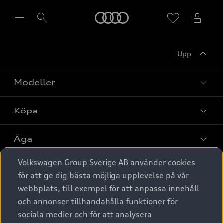
Meny
Upp
Välj återförsäljare
Modeller
Köpa
Alla modeller
Elbilar
Äga
Privaterbjudanden
Laddhybrider
Volkswagen Group Sverige AB använder cookies
Privatleasing
Tjänstebil
Service & tillbehör
A6 modellerna
för att ge dig bästa möjliga upplevelse på vår
Nya bilar i lager
webbplats, till exempel för att anpassa innehåll
Audi digital services
SUV
Om Audi Sverige
Tjänstebil
och annonser tillhandahålla funktioner för
Begagnade bilar i lager
Originaltillbehör - köp online
sociala medier och för att analysera
Avant
Business lease online
Audi approved :plus - så gott som nya