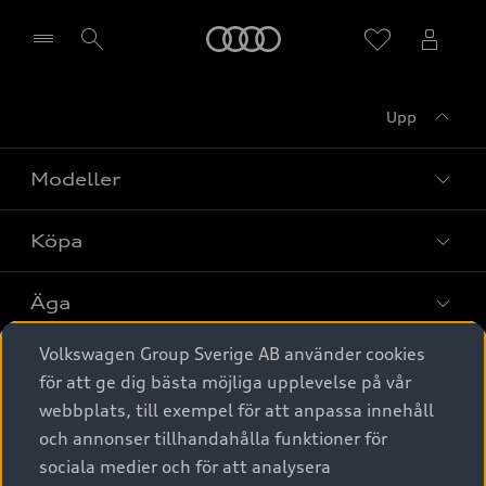
Meny
Upp
Välj återförsäljare
Modeller
Köpa
Alla modeller
Elbilar
Äga
Privaterbjudanden
Laddhybrider
Volkswagen Group Sverige AB använder cookies
Privatleasing
Tjänstebil
Service & tillbehör
A6 modellerna
för att ge dig bästa möjliga upplevelse på vår
Nya bilar i lager
webbplats, till exempel för att anpassa innehåll
Audi digital services
SUV
Om Audi Sverige
Tjänstebil
och annonser tillhandahålla funktioner för
Begagnade bilar i lager
Originaltillbehör - köp online
sociala medier och för att analysera
Avant
Business lease online
Audi approved :plus - så gott som nya