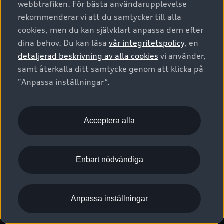
webbtrafiken. För bästa användarupplevelse
Kontakta oss
Garantier
Sportback
Företagsleasing
rekommenderar vi att du samtycker till alla
Finansiering
Boka Service online
Försäkring
cookies, men du kan självklart anpassa dem efter
Audi Sport
Audi exclusive
dina behov. Du kan läsa
vår integritetspolicy
, en
Audi Återförsäljare/-serviceverkstad
Digitala manualer för din Audi
© 2026 AUDI SVERIGE. All Rights Reserved.
detaljerad beskrivning av alla cookies
vi använder,
Provkörning
myAudi
Audi Collection – livsstilsartiklar
samt återkalla ditt samtycke genom att klicka på
Utgivare
Juridiskt
Juridiskt Audi AG
"Anpassa inställningar“.
Pressmeddelanden
Juridiskt Audi Digital Giveaway
Vanliga frågor
Tillgänglighetsredogörelse
Cookies
Nyhetsbrev
2G/3G nätet stängs ned - Hur påverkas min bil av detta?
Anpassa inställningar för cookies
Acceptera alla
Vårt hållbarhetsarbete
Visselblåsarkanaler
Lediga tjänster huvudkontor
Enbart nödvändiga
Lediga tjänster hos Audi Återförsäljare
Kommentar till mediauppgifter om dataläcka
Anpassa inställningar